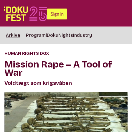
Sign in
Arkiva
Programi
DokuNights
Industry
HUMAN RIGHTS DOX
Mission Rape – A Tool of
War
Voldtægt som krigsvåben