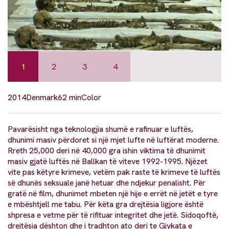
1
2
3
4
2014
Denmark
62 min
Color
Pavarësisht nga teknologjia shumë e rafinuar e luftës,
dhunimi masiv përdoret si një mjet lufte në luftërat moderne.
Rreth 25,000 deri në 40,000 gra ishin viktima të dhunimit
masiv gjatë luftës në Ballkan të viteve 1992-1995. Njëzet
vite pas këtyre krimeve, vetëm pak raste të krimeve të luftës
së dhunës seksuale janë hetuar dhe ndjekur penalisht. Për
gratë në film, dhunimet mbeten një hije e errët në jetët e tyre
e mbështjell me tabu. Për këta gra drejtësia ligjore është
shpresa e vetme për të rifituar integritet dhe jetë. Sidoqoftë,
drejtësia dështon dhe i tradhton ato deri te Gjykata e