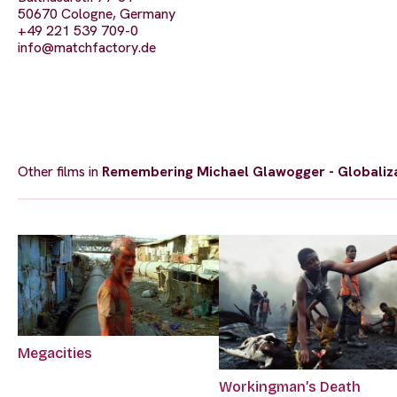
50670 Cologne, Germany
+49 221 539 709-0
info@matchfactory.de
Other films in
Remembering Michael Glawogger - Globaliza
Megacities
Workingman’s Death