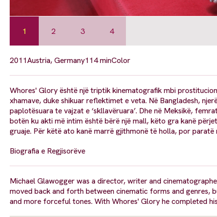
1
2
3
4
2011
Austria, Germany
114 min
Color
Whores' Glory është një triptik kinematografik mbi prostitucionin
xhamave, duke shikuar reflektimet e veta. Në Bangladesh, njerëz
paplotësuara te vajzat e ‘skllavëruara’. Dhe në Meksikë, femrat 
botën ku akti më intim është bërë një mall, këto gra kanë përje
gruaje. Për këtë ato kanë marrë gjithmonë të holla, por paratë 
Biografia e Regjisorëve
Michael Glawogger was a director, writer and cinematographer
moved back and forth between cinematic forms and genres, bu
and more forceful tones. With Whores' Glory he completed his