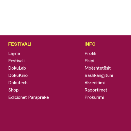
FESTIVALI
INFO
Lajme
Profili
Festivali
Ekipi
DokuLab
Mbështetësit
DokuKino
Bashkangjituni
Dokutech
Akreditimi
Shop
Raportimet
Edicionet Paraprake
Prokurimi