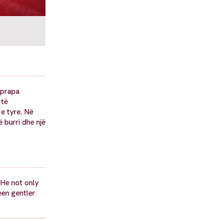
t prapa
 të
 e tyre. Në
 burri dhe një
 He not only
en gentler