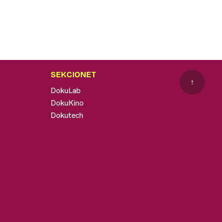
SEKCIONET
↑
DokuLab
DokuKino
Dokutech