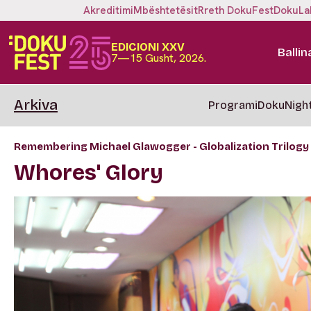
Akreditimi
Mbështetësit
Rreth DokuFest
DokuLa
EDICIONI XXV
Ballin
7—15 Gusht, 2026.
Arkiva
Programi
DokuNigh
Remembering Michael Glawogger - Globalization Trilogy
Whores' Glory