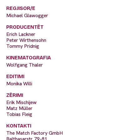
REGJISOR/E
Michael Glawogger
PRODUCENTËT
Erich Lackner
Peter Wirthensohn
Tommy Pridnig
KINEMATOGRAFIA
Wolfgang Thaler
EDITIMI
Monika Willi
ZËRIMI
Erik Mischijew
Matz Müller
Tobias Fleig
KONTAKTI
The Match Factory GmbH
Balthasarstr. 79-81