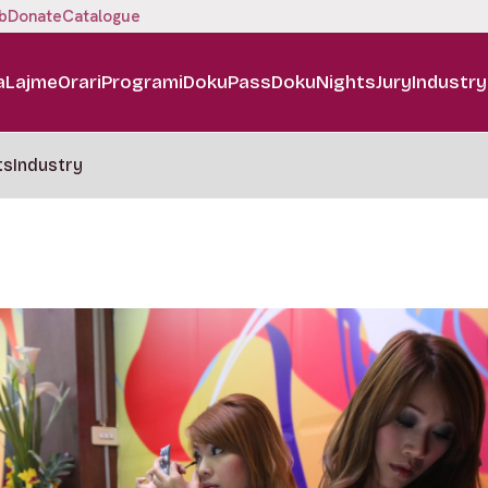
b
Donate
Catalogue
a
Lajme
Orari
Programi
DokuPass
DokuNights
Jury
Industry
ts
Industry