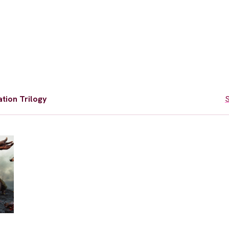
tion Trilogy
S