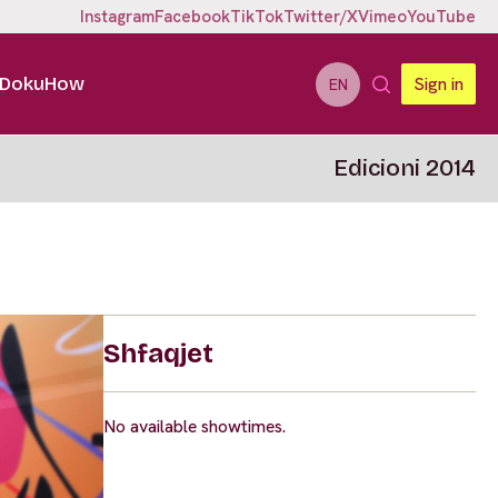
Instagram
Facebook
TikTok
Twitter/X
Vimeo
YouTube
DokuHow
Sign in
EN
Edicioni 2014
Shfaqjet
No available showtimes.