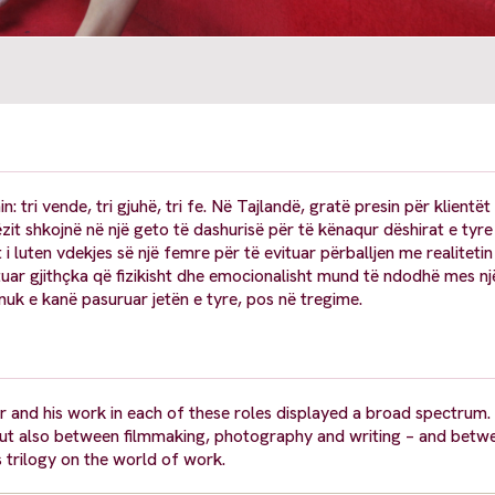
: tri vende, tri gjuhë, tri fe. Në Tajlandë, gratë presin për klientë
it shkojnë në një geto të dashurisë për të kënaqur dëshirat e tyre
i luten vdekjes së një femre për të evituar përballjen me realitetin
tuar gjithçka që fizikisht dhe emocionalisht mund të ndodhë mes një
nuk e kanë pasuruar jetën e tyre, pos në tregime.
 and his work in each of these roles displayed a broad spectrum.
t also between filmmaking, photography and writing – and betwe
 trilogy on the world of work.