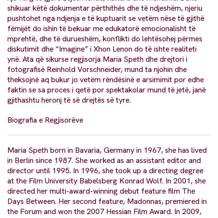
shikuar këtë dokumentar përthithës dhe të ndjeshëm, njeriu
pushtohet nga ndjenja e të kuptuarit se vetëm nëse të gjithë
fëmijët do ishin të bekuar me edukatorë emocionalisht të
mprehtë, dhe të durueshëm, konflikti do lehtësohej përmes
diskutimit dhe “Imagine” i Xhon Lenon do të ishte realiteti
ynë. Ata që sikurse regjisorja Maria Speth dhe drejtori i
fotografisë Reinhold Vorschneider, mund ta njohin dhe
theksojnë aq bukur jo vetëm rëndësinë e arsimimit por edhe
faktin se sa proces i qetë por spektakolar mund të jetë, janë
gjithashtu heronj të së drejtës së tyre.
Biografia e Regjisorëve
Maria Speth born in Bavaria, Germany in 1967, she has lived
in Berlin since 1987. She worked as an assistant editor and
director until 1995. In 1996, she took up a directing degree
at the Film University Babelsberg Konrad Wolf. In 2001, she
directed her multi-award-winning debut feature film The
Days Between. Her second feature, Madonnas, premiered in
the Forum and won the 2007 Hessian Film Award. In 2009,