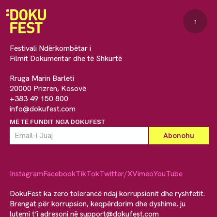
↑
Festivali Ndërkombëtar i
Filmit Dokumentar dhe të Shkurtë
Rruga Marin Barleti
20000 Prizren, Kosovë
+383 49 150 800
info@dokufest.com
MË TË FUNDIT NGA DOKUFEST
Instagram
Facebook
TikTok
Twitter/X
Vimeo
YouTube
DokuFest ka zero tolerancë ndaj korrupsionit dhe ryshfetit.
Brengat për korrupsion, keqpërdorim dhe dyshime, ju
lutemi t’i adresoni në
support@dokufest.com