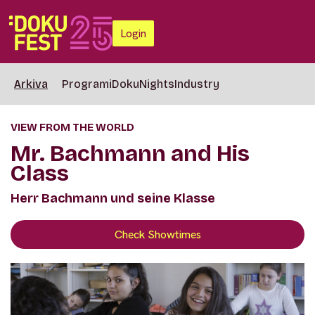
Login
Arkiva
Programi
DokuNights
Industry
VIEW FROM THE WORLD
Mr. Bachmann and His
Class
Herr Bachmann und seine Klasse
Check Showtimes