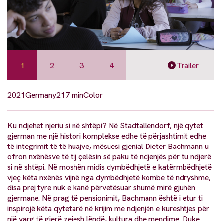
1
2
3
4
Trailer
2021
Germany
217 min
Color
Ku ndjehet njeriu si në shtëpi? Në Stadtallendorf, një qytet
gjerman me një histori komplekse edhe të përjashtimit edhe
të integrimit të të huajve, mësuesi gjenial Dieter Bachmann u
ofron nxënësve të tij çelësin së paku të ndjenjës për tu ndjerë
si në shtëpi. Në moshën midis dymbëdhjetë e katërmbëdhjetë
vjeç këta nxënës vijnë nga dymbëdhjetë kombe të ndryshme,
disa prej tyre nuk e kanë përvetësuar shumë mirë gjuhën
gjermane. Në prag të pensionimit, Bachmann është i etur ti
inspirojë këta qytetarë në krijim me ndjenjën e kureshtjes për
një varg të gjerë zejesh lëndë, kultura dhe mendime. Duke