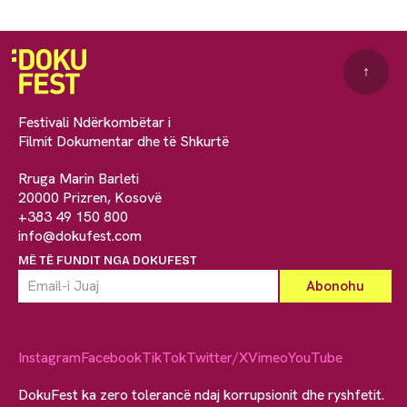
↑
Festivali Ndërkombëtar i
Filmit Dokumentar dhe të Shkurtë
Rruga Marin Barleti
20000 Prizren, Kosovë
+383 49 150 800
info@dokufest.com
MË TË FUNDIT NGA DOKUFEST
Instagram
Facebook
TikTok
Twitter/X
Vimeo
YouTube
DokuFest ka zero tolerancë ndaj korrupsionit dhe ryshfetit.