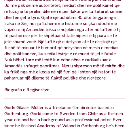
Jo më pak se me autoritetet, mediat dhe me politikanët që
refuzojnë të prekin dilemën e përflakur për luftëtarët sirianë
dhe fëmijët e tyre. Gjatë një udhëtimi 45 ditë të gjatë nga
Iraku në Siri, ne njoftohemi me historinë se çka ndodhi me
vajzën e tij Amandën teksa e ndjekim nga afër në luftën e tij
të pashpresë për të shpëtuar shtatë nipërit e tij para se të
jetë shumë vonë. Një luftë që e detyron atë të drejtojë një
fushë të minuar të humorit që ndryshon në mesin e medias
dhe politikanëve, ku secila lëvizje e re mund të jetë fatale.
Nuk bëhet fare më lehtë kur edhe nëna e radikalizuar e
Amandës shfaqet.papritmas. Njeriu shpreson më të mirën dhe
ka frikë nga më e keqja në një film që i shton një histori të
paharruar një dileme të flaktë politike dhe njerëzore.
Biografia e Regjisorëve
Gorki Glaser-Müller is a freelance film director based in
Gothenburg. Gorki came to Sweden from Chile as a thirteen
year old and has a background as a professional actor. Ever
since he finished Academy of Valand in Gothenburg he's been