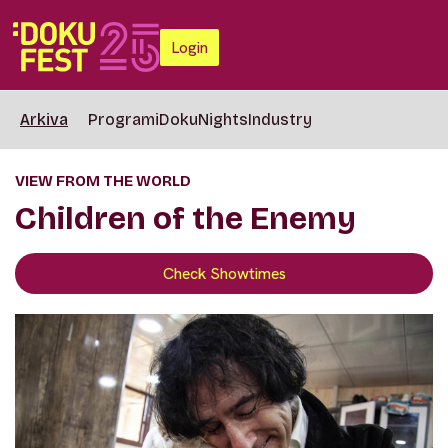
Login
Arkiva
Programi
DokuNights
Industry
VIEW FROM THE WORLD
Children of the Enemy
Check Showtimes