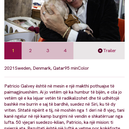
1
2
3
4
Trailer
2021
Sweden, Denmark, Qatar
95 min
Color
Patricio Galvey është në mesin e një makthi pothuajse të
paimagjinueshëm. Ai jo vetëm që ka humbur të bijën, e cila jo
vetëm që e ka lejuar vetën të radikalizohet dhe të udhëtojë
bashkë me burrin e saj të bardhë, suedez në Siri, ku të dy
vriten. Shtatë nipërit e tij, në moshën nga 1 deri në 8 vjeç, tani
kanë ngelur në një kamp burgimi në vendin e shkatërruar nga
lufta. 50 vjeçari suedezo-kilian, Patricio, ka një mision: ti
nxjerrë ata. Rezultati është një luftë e vetme por kokëforte.