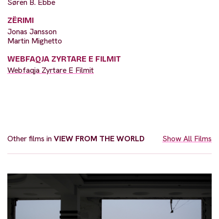
Søren B. Ebbe
ZËRIMI
Jonas Jansson
Martin Mighetto
WEBFAQJA ZYRTARE E FILMIT
Webfaqja Zyrtare E Filmit
Other films in
VIEW FROM THE WORLD
Show All Films