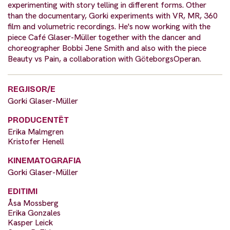
experimenting with story telling in different forms. Other
than the documentary, Gorki experiments with VR, MR, 360
film and volumetric recordings. He's now working with the
piece Café Glaser-Müller together with the dancer and
choreographer Bobbi Jene Smith and also with the piece
Beauty vs Pain, a collaboration with GöteborgsOperan.
REGJISOR/E
Gorki Glaser-Müller
PRODUCENTËT
Erika Malmgren
Kristofer Henell
KINEMATOGRAFIA
Gorki Glaser-Müller
EDITIMI
Åsa Mossberg
Erika Gonzales
Kasper Leick