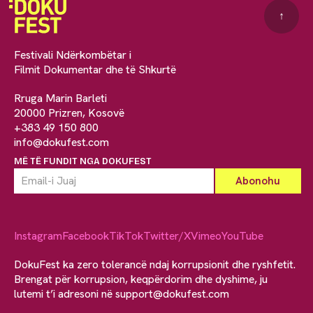
↑
Festivali Ndërkombëtar i
Filmit Dokumentar dhe të Shkurtë
Rruga Marin Barleti
20000 Prizren, Kosovë
+383 49 150 800
info@dokufest.com
MË TË FUNDIT NGA DOKUFEST
Instagram
Facebook
TikTok
Twitter/X
Vimeo
YouTube
DokuFest ka zero tolerancë ndaj korrupsionit dhe ryshfetit.
Brengat për korrupsion, keqpërdorim dhe dyshime, ju
lutemi t’i adresoni në
support@dokufest.com