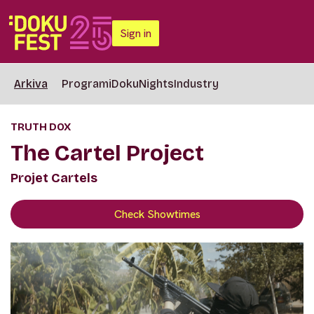
Sign in
Arkiva
Programi
DokuNights
Industry
TRUTH DOX
The Cartel Project
Projet Cartels
Check Showtimes