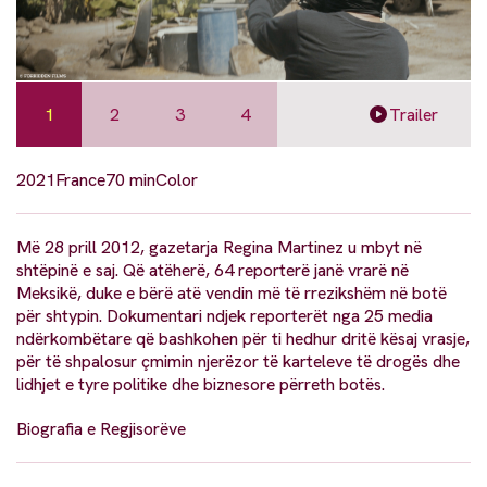
1
2
3
4
Trailer
2021
France
70 min
Color
Më 28 prill 2012, gazetarja Regina Martinez u mbyt në
shtëpinë e saj. Që atëherë, 64 reporterë janë vrarë në
Meksikë, duke e bërë atë vendin më të rrezikshëm në botë
për shtypin. Dokumentari ndjek reporterët nga 25 media
ndërkombëtare që bashkohen për ti hedhur dritë kësaj vrasje,
për të shpalosur çmimin njerëzor të karteleve të drogës dhe
lidhjet e tyre politike dhe biznesore përreth botës.
Biografia e Regjisorëve