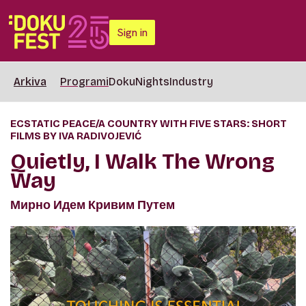
Sign in
Arkiva
Programi
DokuNights
Industry
ECSTATIC PEACE/A COUNTRY WITH FIVE STARS: SHORT
FILMS BY IVA RADIVOJEVIĆ
Quietly, I Walk The Wrong
Way
Мирно Идем Кривим Путем