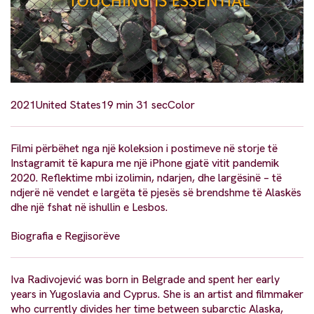
2021
United States
19 min 31 sec
Color
Filmi përbëhet nga një koleksion i postimeve në storje të
Instagramit të kapura me një iPhone gjatë vitit pandemik
2020. Reflektime mbi izolimin, ndarjen, dhe largësinë – të
ndjerë në vendet e largëta të pjesës së brendshme të Alaskës
dhe një fshat në ishullin e Lesbos.
Biografia e Regjisorëve
Iva Radivojević was born in Belgrade and spent her early
years in Yugoslavia and Cyprus. She is an artist and filmmaker
who currently divides her time between subarctic Alaska,