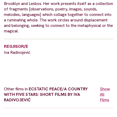
Brooklyn and Lesbos. Her work presents itself as a collection
of fragments {observations, poetry, images, sounds,
melodies, languages} which collage together to connect into
a ruminating whole. The work circles around displacement
and belonging, seeking to connect to the metaphysical or the
magical.
REGJISOR/E
Iva Radivojević
Other films in
ECSTATIC PEACE/A COUNTRY
Show
WITH FIVE STARS: SHORT FILMS BY IVA
All
RADIVOJEVIĆ
Films