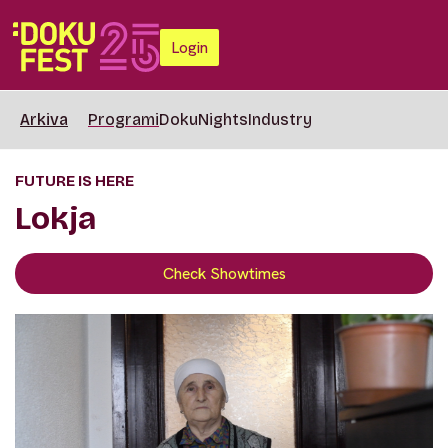
Login
Arkiva
Programi
DokuNights
Industry
FUTURE IS HERE
Lokja
Check Showtimes