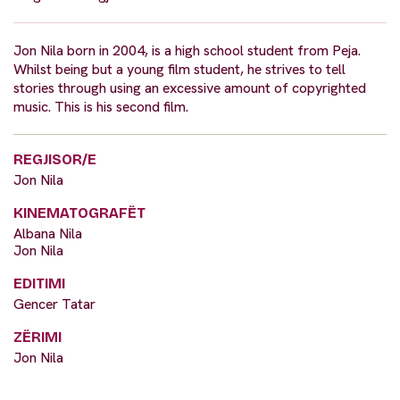
Jon Nila born in 2004, is a high school student from Peja.
Whilst being but a young film student, he strives to tell
stories through using an excessive amount of copyrighted
music. This is his second film.
REGJISOR/E
Jon Nila
KINEMATOGRAFËT
Albana Nila
Jon Nila
EDITIMI
Gencer Tatar
ZËRIMI
Jon Nila