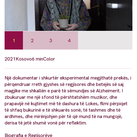
1
2
3
4
2021
Kosovo
6 min
Color
Një dokumentar i shkurtër eksperimental megjithatë prekës, i
përqendruar rreth gjyshes së regjisores dhe betejës së saj
magjike me shkallën e parë të sëmundjes së Alzheimerit. I
zbukuruar me një sfond të përshtatshëm muzikor, dhe
prapavijë në kujtimet më të dashura të Lokes, filmi përpiqet
të shfaq bukurinë e të shkuarës sonë, të tashmes dhe të
ardhmes, dhe mirënjohjen për të që mund të na mungojë,
derisa të jetë shumë vonë për reflektim.
Biografia e Regjisorëve