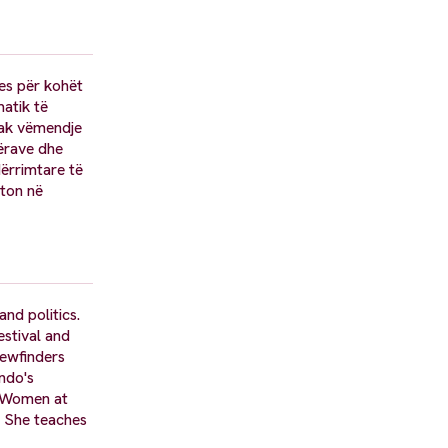
es për kohët
atik të
pak vëmendje
rërave dhe
dërrimtare të
kton në
nd politics.
stival and
ewfinders
ndo's
d Women at
. She teaches