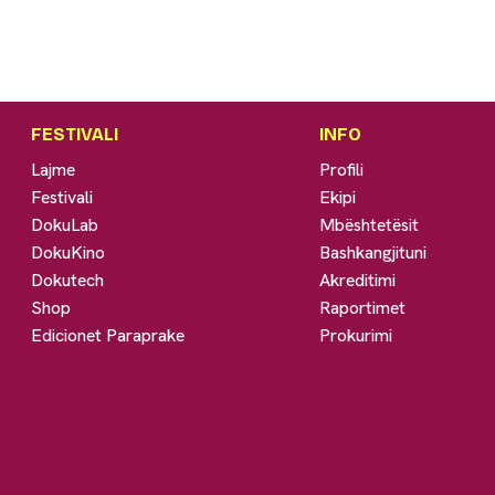
FESTIVALI
INFO
Lajme
Profili
Festivali
Ekipi
DokuLab
Mbështetësit
DokuKino
Bashkangjituni
Dokutech
Akreditimi
Shop
Raportimet
Edicionet Paraprake
Prokurimi