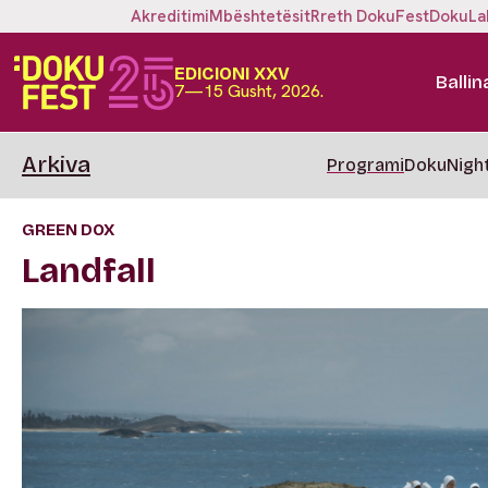
Akreditimi
Mbështetësit
Rreth DokuFest
DokuLa
EDICIONI XXV
Ballin
7—15 Gusht, 2026.
Arkiva
Programi
DokuNigh
GREEN DOX
Landfall