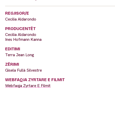
REGJISOR/E
Cecilia Aldarondo
PRODUCENTËT
Cecilia Aldarondo
Ines Hofmann Kanna
EDITIMI
Terra Jean Long
ZËRIMI
Gisela Fullà Silvestre
WEBFAQJA ZYRTARE E FILMIT
Webfaqja Zyrtare E Filmit