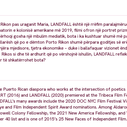
 Rikon pas uraganit Maria, LANDFALL është një rrëfim paralajmëru
torin e kolonisë amerikane më 2019, filmi ofron një portret prizm
s tërhoqi goxha një mbulim mediatik, bota i ka kushtuar shumë më 
ë dollarësh që po e dëmton Porto Rikon shumë përpara goditjes së e
jëra mjedisore, tjetra ekonomike – duke i ballafaquar vizionet ën
Rikos si dhe të ardhurit që po vërshojnë ishullin, LANDFALL refle
r të shkatërrohet bota?
 Puerto Rican diaspora who works at the intersection of poetics a
2016) and LANDFALL (2020) premiered at the Tribeca Film Fe
DFALL's many awards include the 2020 DOC NYC Film Festival Vi
ye and Film Independent Spirit Award nominations. Among Aldaro
owell Colony Fellowship, the 2021 New America Fellowship, an
40 list and is one of 2015’s 25 New Faces of Independent Film