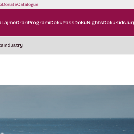
b
Donate
Catalogue
a
Lajme
Orari
Programi
DokuPass
DokuNights
DokuKids
Jur
ts
Industry