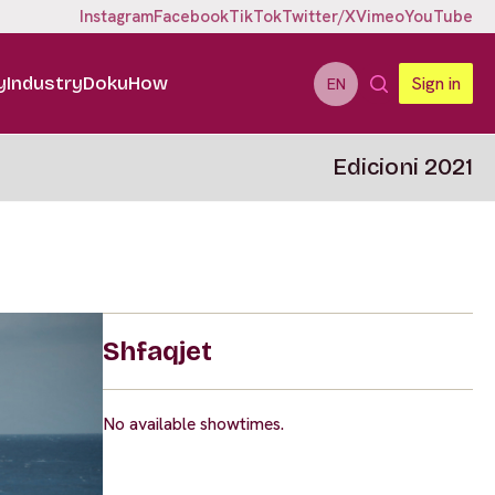
Instagram
Facebook
TikTok
Twitter/X
Vimeo
YouTube
y
Industry
DokuHow
Sign in
EN
Edicioni 2021
Shfaqjet
No available showtimes.