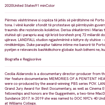
2020
United States
91 min
Color
Përmes vështrimeve si copëza të jetës së përditshme në Porto
tona. I vënë kundër sfondit të protestave që përmbysën guverna
traumës dhe rezistencës kolektive. Derisa shkatërrimi i Maria
stuhisë që i parapriu asaj: një krizë borxhesh prej 72 miliard
ujërave. LANDFALL studion ngjashmërinë e këtyre dy stuhive – n
rimëkëmbjes. Duke paraqitur takime intime me banorë të Porto 
pyetjen e relevancës bashkëkohore globale: kush bëhemi ne, ku
Biografia e Regjisorëve
Cecilia Aldarondo is a documentary director-producer from the
Her feature documentaries MEMORIES OF A PENITENT HEART (
were co-produced by the award-winning PBS series POV. LAN
Grand Jury Award for Best Documentary, as well as Cinema E
fellowships and honors are the Guggenheim, a two-time MacD
Sundance 2017. In 2019 she was named to DOC NYC's 40 Under 
at Williams College.