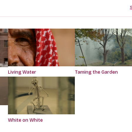
S
Living Water
Taming the Garden
White on White