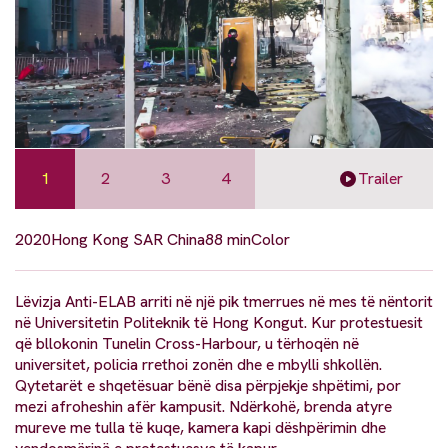
1
2
3
4
Trailer
2020
Hong Kong SAR China
88 min
Color
Lëvizja Anti-ELAB arriti në një pik tmerrues në mes të nëntorit
në Universitetin Politeknik të Hong Kongut. Kur protestuesit
që bllokonin Tunelin Cross-Harbour, u tërhoqën në
universitet, policia rrethoi zonën dhe e mbylli shkollën.
Qytetarët e shqetësuar bënë disa përpjekje shpëtimi, por
mezi afroheshin afër kampusit. Ndërkohë, brenda atyre
mureve me tulla të kuqe, kamera kapi dëshpërimin dhe