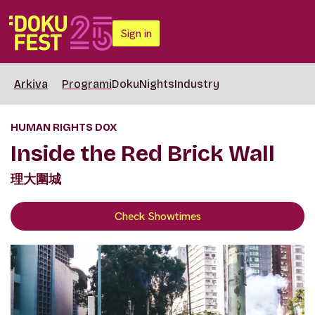
Sign in
Arkiva
Programi
DokuNights
Industry
HUMAN RIGHTS DOX
Inside the Red Brick Wall
理大圍城
Check Showtimes