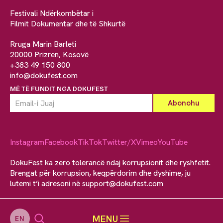
Festivali Ndërkombëtar i
Filmit Dokumentar dhe të Shkurtë
Rruga Marin Barleti
20000 Prizren, Kosovë
+383 49 150 800
info@dokufest.com
MË TË FUNDIT NGA DOKUFEST
Instagram
Facebook
TikTok
Twitter/X
Vimeo
YouTube
DokuFest ka zero tolerancë ndaj korrupsionit dhe ryshfetit.
Brengat për korrupsion, keqpërdorim dhe dyshime, ju
lutemi t’i adresoni në
support@dokufest.com
MENU
EN