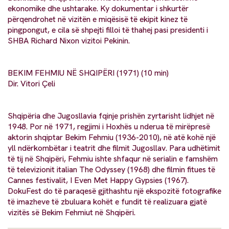
ekonomike dhe ushtarake. Ky dokumentar i shkurtër
përqendrohet në vizitën e miqësisë të ekipit kinez të
pingpongut, e cila së shpejti filloi të thahej pasi presidenti i
SHBA Richard Nixon vizitoi Pekinin.
BEKIM FEHMIU NË SHQIPËRI (1971) (10 min)
Dir. Vitori Çeli
Shqipëria dhe Jugosllavia fqinje prishën zyrtarisht lidhjet në
1948. Por në 1971, regjimi i Hoxhës u nderua të mirëpresë
aktorin shqiptar Bekim Fehmiu (1936-2010), në atë kohë një
yll ndërkombëtar i teatrit dhe filmit Jugosllav. Para udhëtimit
të tij në Shqipëri, Fehmiu ishte shfaqur në serialin e famshëm
të televizionit italian The Odyssey (1968) dhe filmin fitues të
Cannes festivalit, I Even Met Happy Gypsies (1967).
DokuFest do të paraqesë gjithashtu një ekspozitë fotografike
të imazheve të zbuluara kohët e fundit të realizuara gjatë
vizitës së Bekim Fehmiut në Shqipëri.