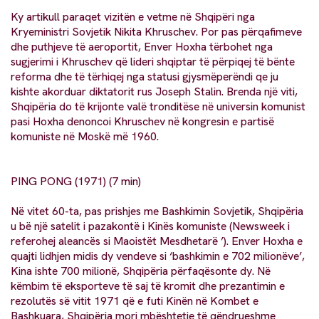
Ky artikull paraqet vizitën e vetme në Shqipëri nga
Kryeministri Sovjetik Nikita Khruschev. Por pas përqafimeve
dhe puthjeve të aeroportit, Enver Hoxha tërbohet nga
sugjerimi i Khruschev që lideri shqiptar të përpiqej të bënte
reforma dhe të tërhiqej nga statusi gjysmëperëndi qe ju
kishte akorduar diktatorit rus Joseph Stalin. Brenda një viti,
Shqipëria do të krijonte valë tronditëse në universin komunist
pasi Hoxha denoncoi Khruschev në kongresin e partisë
komuniste në Moskë më 1960.
PING PONG (1971) (7 min)
Në vitet 60-ta, pas prishjes me Bashkimin Sovjetik, Shqipëria
u bë një satelit i pazakontë i Kinës komuniste (Newsweek i
referohej aleancës si Maoistët Mesdhetarë ’). Enver Hoxha e
quajti lidhjen midis dy vendeve si ‘bashkimin e 702 milionëve’,
Kina ishte 700 milionë, Shqipëria përfaqësonte dy. Në
këmbim të eksporteve të saj të kromit dhe prezantimin e
rezolutës së vitit 1971 që e futi Kinën në Kombet e
Bashkuara, Shqipëria mori mbështetje të qëndrueshme