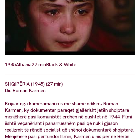
1945
Albania
27 min
Black & White
SHQIPËRIA (1945) (27 min)
Dir. Roman Karmen
Krijuar nga kameramani rus me shumë ndikim, Roman
Karmen, ky dokumentar paraqet gjallërisht jetën shqiptare
menjëherë pasi komunistët erdhën në pushtet në 1944. Filmi
është veçanërisht i paharrueshëm pasi që nuk i gjason
realizmit të rëndë socialist që shënoi dokumentarë shqiptarë.
Menjëherë pasi përfundoi filmin, Karmen u nis për në Berlin