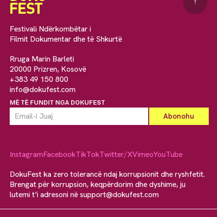
↑
Festivali Ndërkombëtar i
Filmit Dokumentar dhe të Shkurtë
Rruga Marin Barleti
20000 Prizren, Kosovë
+383 49 150 800
info@dokufest.com
MË TË FUNDIT NGA DOKUFEST
Instagram
Facebook
TikTok
Twitter/X
Vimeo
YouTube
DokuFest ka zero tolerancë ndaj korrupsionit dhe ryshfetit.
Brengat për korrupsion, keqpërdorim dhe dyshime, ju
lutemi t’i adresoni në
support@dokufest.com