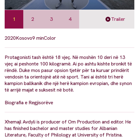
1
2
3
4
Trailer
2020
Kosovo
9 min
Color
Protagonisti tash është 18 vjeç. Në moshën 10 deri në 13
vjeç ai peshonte 100 kilogramë. Ai po ashtu kishte bronkit të
rëndë. Duke mos pasur opsion tjetër për ta kuruar prindërit
vendosin ta orientojnë atë në sport. Tani ai është tri herë
kampion ballkanik dhe një herë kampion evropian, dhe synon
të arrijë majat e suksesit në botë.
Biografia e Regjisorëve
Xhemajl Avdyli is producer of Om Production and editor. He
has finished bachelor and master studies for Albanian
Literature, Faculty of Philology at University of Pristina.