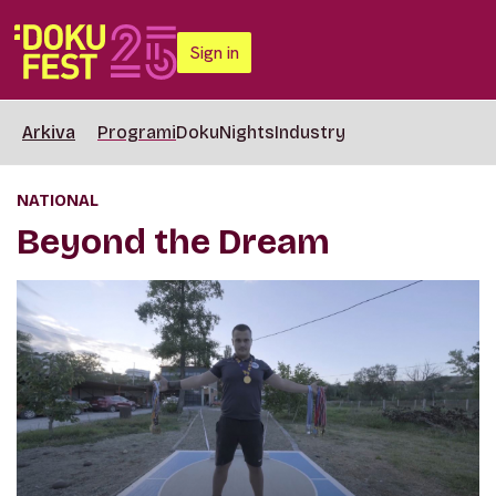
Sign in
Arkiva
Programi
DokuNights
Industry
NATIONAL
Beyond the Dream