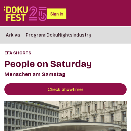
Sign in
Arkiva
Programi
DokuNights
Industry
EFA SHORTS
‎People on Saturday
Menschen am Samstag
Check Showtimes