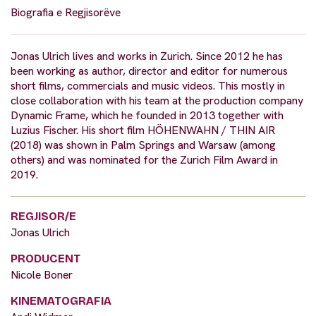
Biografia e Regjisorëve
Jonas Ulrich lives and works in Zurich. Since 2012 he has
been working as author, director and editor for numerous
short films, commercials and music videos. This mostly in
close collaboration with his team at the production company
Dynamic Frame, which he founded in 2013 together with
Luzius Fischer. His short film HÖHENWAHN / THIN AIR
(2018) was shown in Palm Springs and Warsaw (among
others) and was nominated for the Zurich Film Award in
2019.
REGJISOR/E
Jonas Ulrich
PRODUCENT
Nicole Boner
KINEMATOGRAFIA