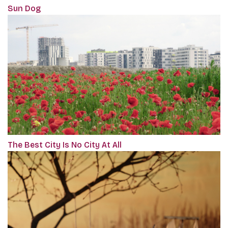
Sun Dog
The Best City Is No City At All