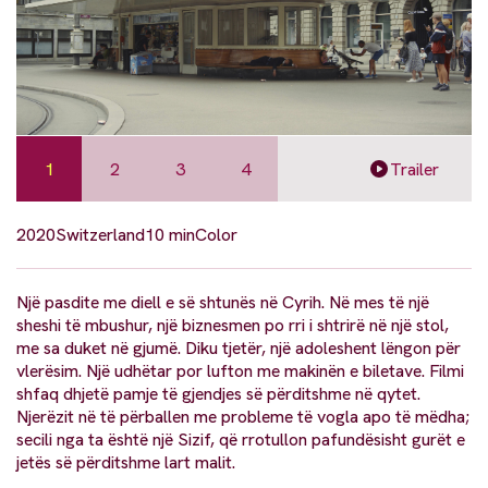
1
2
3
4
Trailer
2020
Switzerland
10 min
Color
Një pasdite me diell e së shtunës në Cyrih. Në mes të një
sheshi të mbushur, një biznesmen po rri i shtrirë në një stol,
me sa duket në gjumë. Diku tjetër, një adoleshent lëngon për
vlerësim. Një udhëtar por lufton me makinën e biletave. Filmi
shfaq dhjetë pamje të gjendjes së përditshme në qytet.
Njerëzit në të përballen me probleme të vogla apo të mëdha;
secili nga ta është një Sizif, që rrotullon pafundësisht gurët e
jetës së përditshme lart malit.