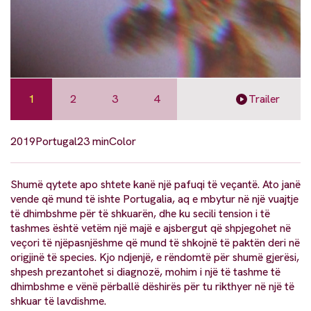
1
2
3
4
Trailer
2019
Portugal
23 min
Color
Shumë qytete apo shtete kanë një pafuqi të veçantë. Ato janë
vende që mund të ishte Portugalia, aq e mbytur në një vuajtje
të dhimbshme për të shkuarën, dhe ku secili tension i të
tashmes është vetëm një majë e ajsbergut që shpjegohet në
veçori të njëpasnjëshme që mund të shkojnë të paktën deri në
origjinë të species. Kjo ndjenjë, e rëndomtë për shumë gjerësi,
shpesh prezantohet si diagnozë, mohim i një të tashme të
dhimbshme e vënë përballë dëshirës për tu rikthyer në një të
shkuar të lavdishme.