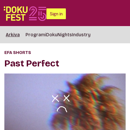
Sign in
Arkiva
Programi
DokuNights
Industry
EFA SHORTS
Past Perfect