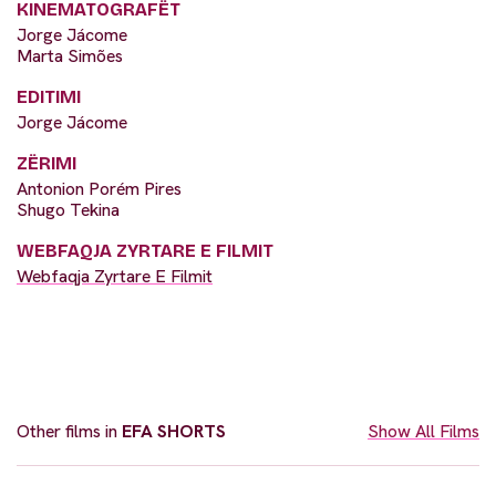
KINEMATOGRAFËT
Jorge Jácome
Marta Simões
EDITIMI
Jorge Jácome
ZËRIMI
Antonion Porém Pires
Shugo Tekina
WEBFAQJA ZYRTARE E FILMIT
Webfaqja Zyrtare E Filmit
Other films in
EFA SHORTS
Show All Films