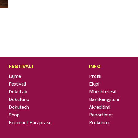
FESTIVALI
INFO
Lajme
Profili
Festivali
Ekipi
DokuLab
Mbështetësit
DokuKino
Bashkangjituni
Dokutech
Akreditimi
Shop
Raportimet
Edicionet Paraprake
Prokurimi