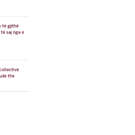
 të gjithë
të saj nga e
ollective
ude the