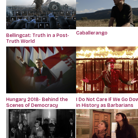
Caballerango
Bellingcat: Truth in a Post-
Truth World
Hungary 2018- Behind the
I Do Not Care If We Go Do
Scenes of Democracy
in History as Barbarians