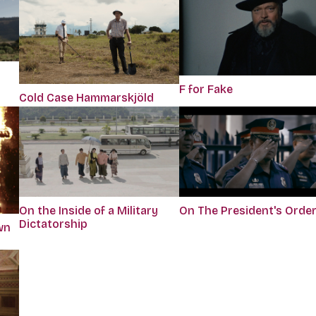
F for Fake
Cold Case Hammarskjöld
On the Inside of a Military
On The President's Orde
Dictatorship
wn