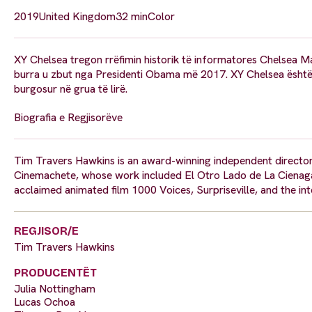
2019
United Kingdom
32 min
Color
XY Chelsea tregon rrëfimin historik të informatores Chelsea Mann
burra u zbut nga Presidenti Obama më 2017. XY Chelsea është rrug
burgosur në grua të lirë.
Biografia e Regjisorëve
Tim Travers Hawkins is an award-winning independent director
Cinemachete, whose work included El Otro Lado de La Cienaga (
acclaimed animated film 1000 Voices, Surpriseville, and the int
REGJISOR/E
Tim Travers Hawkins
PRODUCENTËT
Julia Nottingham
Lucas Ochoa