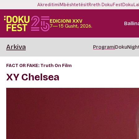
Akreditimi
Mbështetësit
Rreth DokuFest
DokuLa
EDICIONI XXV
Ballin
7—15 Gusht, 2026.
Arkiva
Programi
DokuNigh
FACT OR FAKE: Truth On Film
XY Chelsea