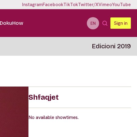
Instagram
Facebook
TikTok
Twitter/X
Vimeo
YouTube
DokuHow
Sign in
EN
Edicioni 2019
Shfaqjet
No available showtimes.