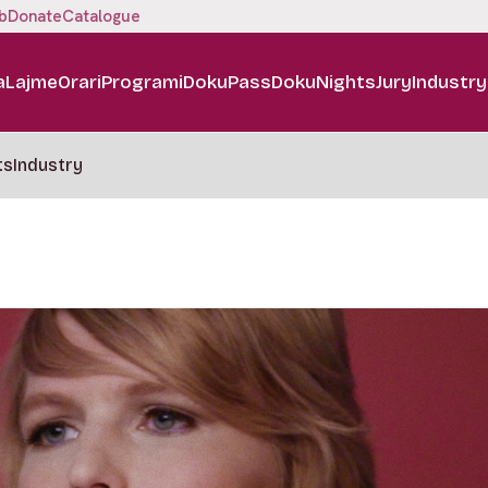
b
Donate
Catalogue
a
Lajme
Orari
Programi
DokuPass
DokuNights
Jury
Industry
ts
Industry