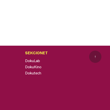
SEKCIONET
↑
DokuLab
DokuKino
Dokutech