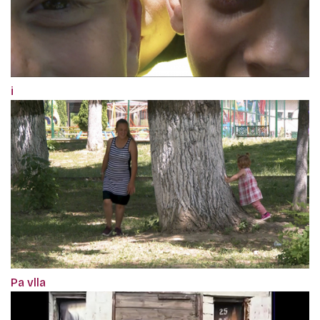
i
Pa vlla