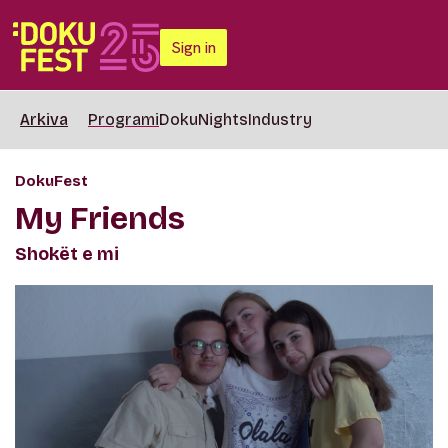
Sign in
Arkiva
Programi
DokuNights
Industry
DokuFest
My Friends
Shokët e mi