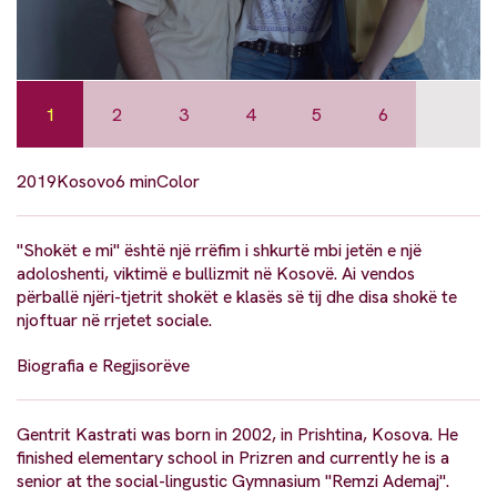
1
2
3
4
5
6
2019
Kosovo
6 min
Color
"Shokët e mi" është një rrëfim i shkurtë mbi jetën e një
adoloshenti, viktimë e bullizmit në Kosovë. Ai vendos
përballë njëri-tjetrit shokët e klasës së tij dhe disa shokë te
njoftuar në rrjetet sociale.
Biografia e Regjisorëve
Gentrit Kastrati was born in 2002, in Prishtina, Kosova. He
finished elementary school in Prizren and currently he is a
senior at the social-lingustic Gymnasium "Remzi Ademaj".