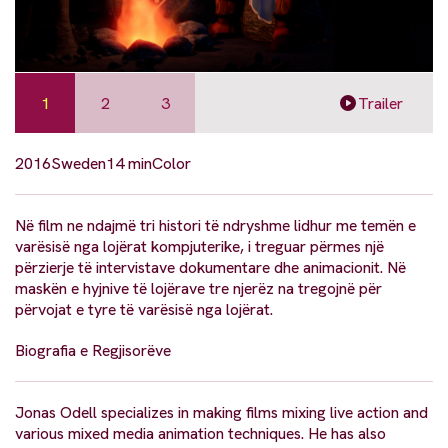
1
2
3
Trailer
2016
Sweden
14 min
Color
Në film ne ndajmë tri histori të ndryshme lidhur me temën e
varësisë nga lojërat kompjuterike, i treguar përmes një
përzierje të intervistave dokumentare dhe animacionit. Në
maskën e hyjnive të lojërave tre njerëz na tregojnë për
përvojat e tyre të varësisë nga lojërat.
Biografia e Regjisorëve
Jonas Odell specializes in making films mixing live action and
various mixed media animation techniques. He has also