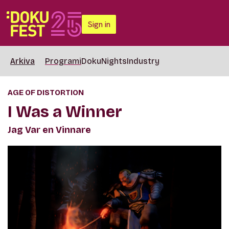
Sign in
Arkiva
Programi
DokuNights
Industry
AGE OF DISTORTION
I Was a Winner
Jag Var en Vinnare