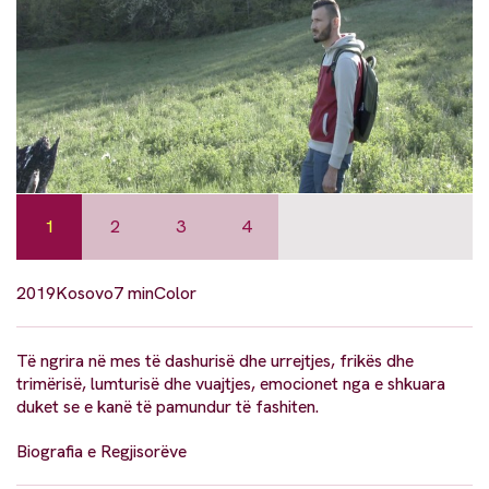
1
2
3
4
2019
Kosovo
7 min
Color
Të ngrira në mes të dashurisë dhe urrejtjes, frikës dhe
trimërisë, lumturisë dhe vuajtjes, emocionet nga e shkuara
duket se e kanë të pamundur të fashiten.
Biografia e Regjisorëve