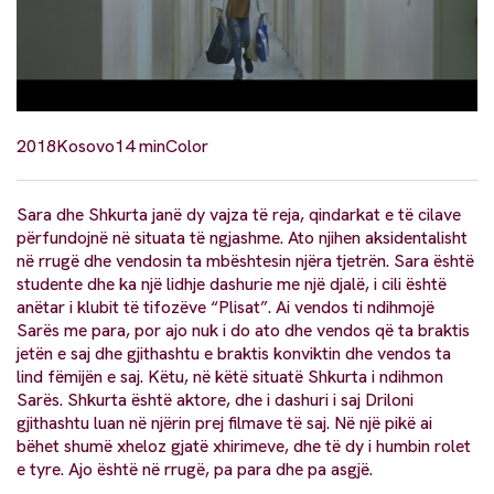
2018
Kosovo
14 min
Color
Sara dhe Shkurta janë dy vajza të reja, qindarkat e të cilave
përfundojnë në situata të ngjashme. Ato njihen aksidentalisht
në rrugë dhe vendosin ta mbështesin njëra tjetrën. Sara është
studente dhe ka një lidhje dashurie me një djalë, i cili është
anëtar i klubit të tifozëve “Plisat”. Ai vendos ti ndihmojë
Sarës me para, por ajo nuk i do ato dhe vendos që ta braktis
jetën e saj dhe gjithashtu e braktis konviktin dhe vendos ta
lind fëmijën e saj. Këtu, në këtë situatë Shkurta i ndihmon
Sarës. Shkurta është aktore, dhe i dashuri i saj Driloni
gjithashtu luan në njërin prej filmave të saj. Në një pikë ai
bëhet shumë xheloz gjatë xhirimeve, dhe të dy i humbin rolet
e tyre. Ajo është në rrugë, pa para dhe pa asgjë.