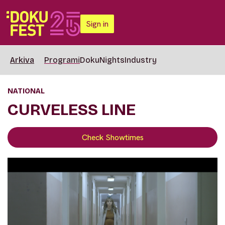
Sign in
Arkiva
Programi
DokuNights
Industry
NATIONAL
CURVELESS LINE
Check Showtimes