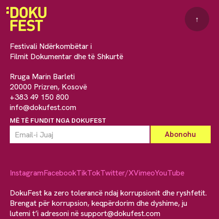
↑
Festivali Ndërkombëtar i
Filmit Dokumentar dhe të Shkurtë
Rruga Marin Barleti
20000 Prizren, Kosovë
+383 49 150 800
info@dokufest.com
MË TË FUNDIT NGA DOKUFEST
Instagram
Facebook
TikTok
Twitter/X
Vimeo
YouTube
DokuFest ka zero tolerancë ndaj korrupsionit dhe ryshfetit.
Brengat për korrupsion, keqpërdorim dhe dyshime, ju
lutemi t’i adresoni në
support@dokufest.com