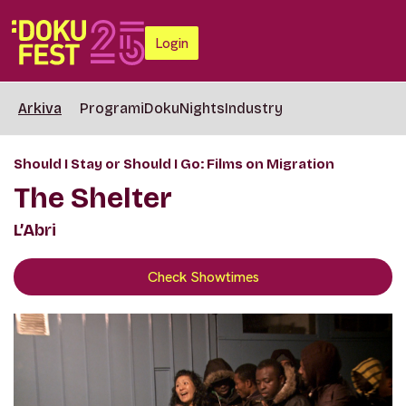
Login
Arkiva
Programi
DokuNights
Industry
Should I Stay or Should I Go: Films on Migration
The Shelter
L’Abri
Check Showtimes