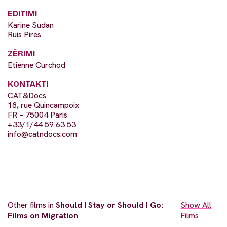
EDITIMI
Karine Sudan
Ruis Pires
ZËRIMI
Etienne Curchod
KONTAKTI
CAT&Docs
18, rue Quincampoix
FR – 75004 Paris
+33/1/44 59 63 53
info@catndocs.com
Other films in
Should I Stay or Should I Go:
Show All
Films on Migration
Films