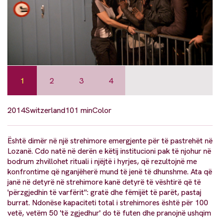
1
2
3
4
2014
Switzerland
101 min
Color
Është dimër në një strehimore emergjente për të pastrehët në
Lozanë. Cdo natë në derën e këtij institucioni pak të njohur në
bodrum zhvillohet rituali i njëjtë i hyrjes, që rezultojnë me
konfrontime që nganjëherë mund të jenë të dhunshme. Ata që
janë në detyrë në strehimore kanë detyrë të vështirë që të
'përzgjedhin të varfërit": gratë dhe fëmijët të parët, pastaj
burrat. Ndonëse kapaciteti total i strehimores është për 100
vetë, vetëm 50 'të zgjedhur' do të futen dhe pranojnë ushqim