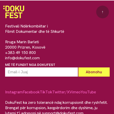
↑
Festivali Ndërkombëtar i
Filmit Dokumentar dhe të Shkurtë
Rruga Marin Barleti
20000 Prizren, Kosovë
+383 49 150 800
info@dokufest.com
MË TË FUNDIT NGA DOKUFEST
Instagram
Facebook
TikTok
Twitter/X
Vimeo
YouTube
DokuFest ka zero tolerancë ndaj korrupsionit dhe ryshfetit.
Brengat për korrupsion, keqpërdorim dhe dyshime, ju
lutemi t’i adresoni në
support@dokufest.com