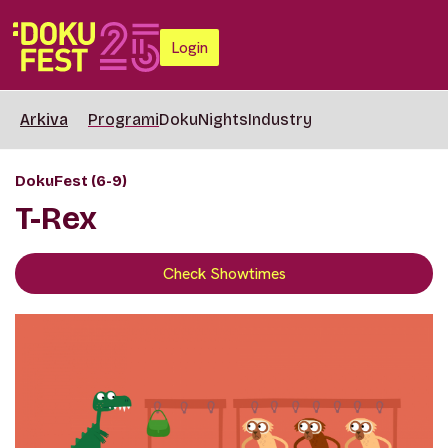
Login
Arkiva
Programi
DokuNights
Industry
DokuFest (6-9)
T-Rex
Check Showtimes