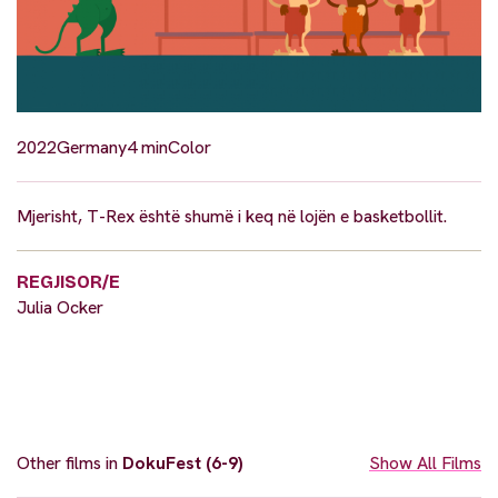
2022
Germany
4 min
Color
Mjerisht, T-Rex është shumë i keq në lojën e basketbollit.
REGJISOR/E
Julia Ocker
Other films in
DokuFest (6-9)
Show All Films