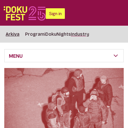
Sign in
Arkiva
Programi
DokuNights
Industry
MENU