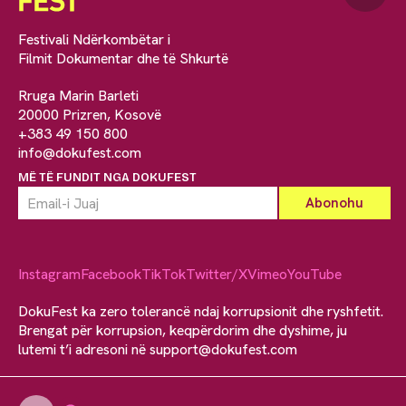
Festivali Ndërkombëtar i
Filmit Dokumentar dhe të Shkurtë
Rruga Marin Barleti
20000 Prizren, Kosovë
+383 49 150 800
info@dokufest.com
MË TË FUNDIT NGA DOKUFEST
Instagram
Facebook
TikTok
Twitter/X
Vimeo
YouTube
DokuFest ka zero tolerancë ndaj korrupsionit dhe ryshfetit.
Brengat për korrupsion, keqpërdorim dhe dyshime, ju
lutemi t’i adresoni në
support@dokufest.com