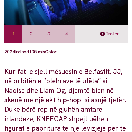
1
2
3
4
Trailer
2024
Ireland
105 min
Color
Kur fati e sjell mësuesin e Belfastit, JJ,
në orbitën e “plehrave të ulëta” si
Naoise dhe Liam Og, djemtë bien në
skenë me një akt hip‑hopi si asnjë tjetër.
Duke bërë rep në gjuhën amtare
irlandeze, KNEECAP shpejt bëhen
figurat e papritura të një lëvizjeje për të