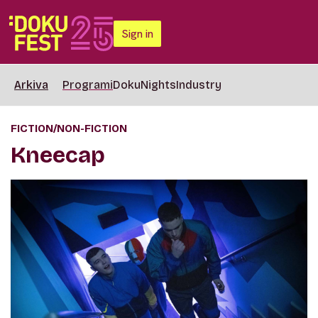
Sign in
Arkiva
Programi
DokuNights
Industry
FICTION/NON-FICTION
Kneecap