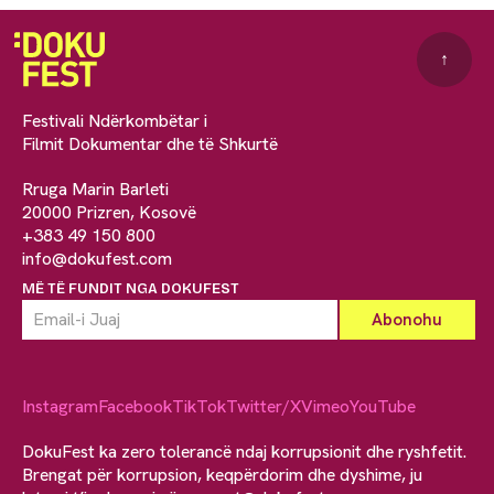
↑
Festivali Ndërkombëtar i
Filmit Dokumentar dhe të Shkurtë
Rruga Marin Barleti
20000 Prizren, Kosovë
+383 49 150 800
info@dokufest.com
MË TË FUNDIT NGA DOKUFEST
Instagram
Facebook
TikTok
Twitter/X
Vimeo
YouTube
DokuFest ka zero tolerancë ndaj korrupsionit dhe ryshfetit.
Brengat për korrupsion, keqpërdorim dhe dyshime, ju