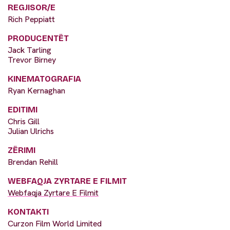
REGJISOR/E
Rich Peppiatt
PRODUCENTËT
Jack Tarling
Trevor Birney
KINEMATOGRAFIA
Ryan Kernaghan
EDITIMI
Chris Gill
Julian Ulrichs
ZËRIMI
Brendan Rehill
WEBFAQJA ZYRTARE E FILMIT
Webfaqja Zyrtare E Filmit
KONTAKTI
Curzon Film World Limited