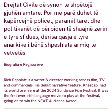
Drejtat Civile që synon të shpëtojë
gjuhën amtare. Por më parë duhet të
kapërcejnë policët, paramilitarët dhe
politikanët që përpiqen të shuajnë zërin
e tyre sfidues, derisa qasja e tyre
anarkike i bënë shpesh ata armiq të
vetvetës.
Biografia e Regjisorëve
Rich Peppiatt is a writer & director working across film, TV
and commercials. His debut narrative feature, Kneecap, had
its world premiere at the 2024 Sundance Film Festival. It was
the first ever Irish language movie to play at the festival,
going on to win the NEXT Audience Award.