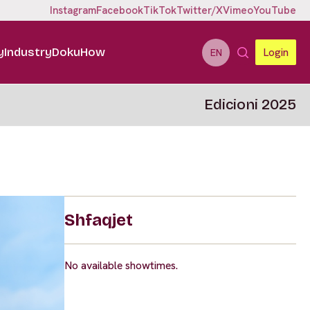
Instagram
Facebook
TikTok
Twitter/X
Vimeo
YouTube
y
Industry
DokuHow
Login
EN
Edicioni 2025
Shfaqjet
No available showtimes.