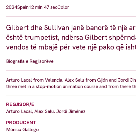
2024
Spain
12 min 47 sec
Color
Gilbert dhe Sullivan janë banorë të një a
është trumpetist, ndërsa Gilbert shpërnda
vendos të mbajë për vete një pako që ishte
Biografia e Regjisorëve
Arturo Lacal from Valencia, Alex Salu from Gijón and Jordi Jim
three met in a stop-motion animation course and from there the
REGJISOR/E
Arturo Lacal, Alex Salu, Jordi Jiménez
PRODUCENT
Mónica Gallego