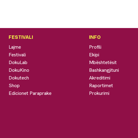
FESTIVALI
INFO
Lajme
Profili
Festivali
Ekipi
DokuLab
Mbështetësit
DokuKino
Bashkangjituni
Dokutech
Akreditimi
Shop
Raportimet
Edicionet Paraprake
Prokurimi