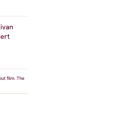
livan
bert
but ﬁlm. The