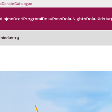
b
Donate
Catalogue
a
Lajme
Orari
Programi
DokuPass
DokuNights
DokuKids
Jur
ts
Industry