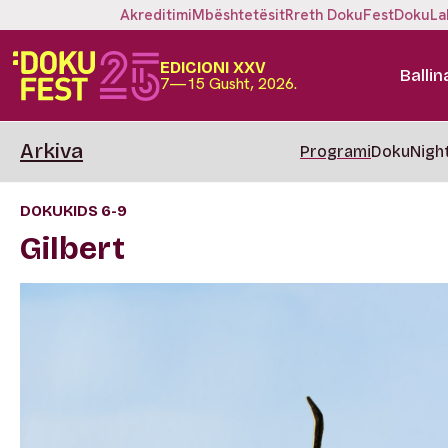
Akreditimi
Mbështetësit
Rreth DokuFest
DokuLa
EDICIONI XXV
Ballin
7—15 Gusht, 2026.
Arkiva
Programi
DokuNigh
DOKUKIDS 6-9
Gilbert