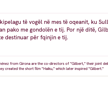
rkipelagu të vogël në mes të oqeanit, ku Sul
n pako me gondolën e tij. Por një ditë, Gil
 destinuar për fqinjin e tij.
énez from Girona are the co-directors of "Gilbert," their joint de
y created the short ﬁlm "Haiku," which later inspired "Gilbert."