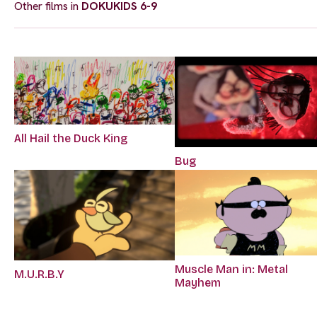
Other films in
DOKUKIDS 6-9
All Hail the Duck King
Bug
Muscle Man in: Metal
M.U.R.B.Y
Mayhem