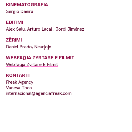
KINEMATOGRAFIA
Sergio Daeira
EDITIMI
Alex Salu, Arturo Lacal , Jordi Jiménez
ZËRIMI
Daniel Prado, Neur[o]n
WEBFAQJA ZYRTARE E FILMIT
Webfaqja Zyrtare E Filmit
KONTAKTI
Freak Agency
Vanesa Toca
internacional@agenciafreak.com