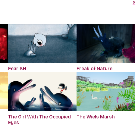
S
FearISH
Freak of Nature
The Girl With The Occupied
The Wiels Marsh
Eyes