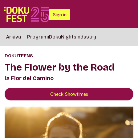
Sign in
Arkiva
Programi
DokuNights
Industry
DOKUTEENS
The Flower by the Road
la Flor del Camino
Check Showtimes