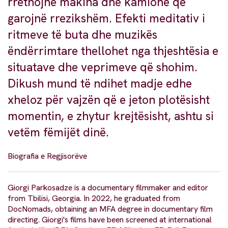
rrethojnë makina dhe kamionë që
garojnë rrezikshëm. Efekti meditativ i
ritmeve të buta dhe muzikës
ëndërrimtare thellohet nga thjeshtësia e
situatave dhe veprimeve që shohim.
Dikush mund të ndihet madje edhe
xheloz për vajzën që e jeton plotësisht
momentin, e zhytur krejtësisht, ashtu si
vetëm fëmijët dinë.
Biografia e Regjisorëve
Giorgi Parkosadze is a documentary filmmaker and editor
from Tbilisi, Georgia. In 2022, he graduated from
DocNomads, obtaining an MFA degree in documentary film
directing. Giorgi's films have been screened at international