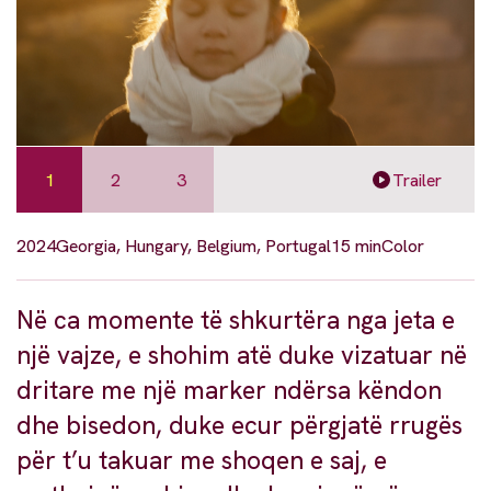
1
2
3
Trailer
2024
Georgia, Hungary, Belgium, Portugal
15 min
Color
Në ca momente të shkurtëra nga jeta e
një vajze, e shohim atë duke vizatuar në
dritare me një marker ndërsa këndon
dhe bisedon, duke ecur përgjatë rrugës
për t’u takuar me shoqen e saj, e