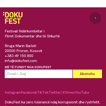
↑
Festivali Ndërkombëtar i
Filmit Dokumentar dhe të Shkurtë
Rruga Marin Barleti
20000 Prizren, Kosovë
+383 49 150 800
info@dokufest.com
MË TË FUNDIT NGA DOKUFEST
Instagram
Facebook
TikTok
Twitter/X
Vimeo
YouTube
DokuFest ka zero tolerancë ndaj korrupsionit dhe ryshfetit.