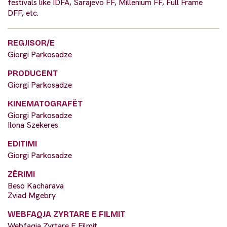
festivals like IDFA, Sarajevo FF, Millenium FF, Full Frame
DFF, etc.
REGJISOR/E
Giorgi Parkosadze
PRODUCENT
Giorgi Parkosadze
KINEMATOGRAFËT
Giorgi Parkosadze
Ilona Szekeres
EDITIMI
Giorgi Parkosadze
ZËRIMI
Beso Kacharava
Zviad Mgebry
WEBFAQJA ZYRTARE E FILMIT
Webfaqja Zyrtare E Filmit