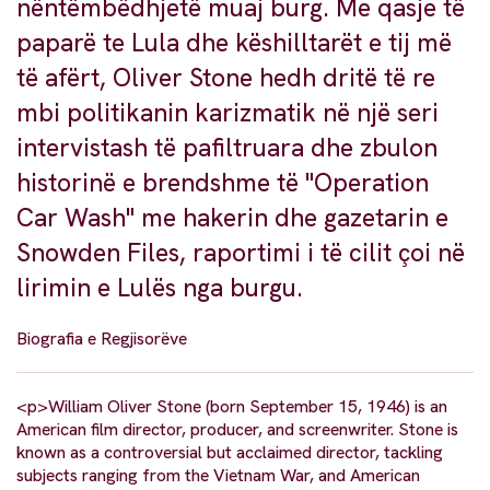
nëntëmbëdhjetë muaj burg. Me qasje të
paparë te Lula dhe këshilltarët e tij më
të afërt, Oliver Stone hedh dritë të re
mbi politikanin karizmatik në një seri
intervistash të pafiltruara dhe zbulon
historinë e brendshme të "Operation
Car Wash" me hakerin dhe gazetarin e
Snowden Files, raportimi i të cilit çoi në
lirimin e Lulës nga burgu.
Biografia e Regjisorëve
<p>William Oliver Stone (born September 15, 1946) is an
American film director, producer, and screenwriter. Stone is
known as a controversial but acclaimed director, tackling
subjects ranging from the Vietnam War, and American