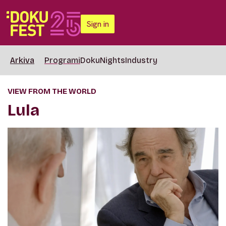
Sign in
Arkiva
Programi
DokuNights
Industry
VIEW FROM THE WORLD
Lula