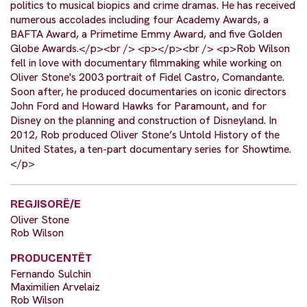
politics to musical biopics and crime dramas. He has received
numerous accolades including four Academy Awards, a
BAFTA Award, a Primetime Emmy Award, and five Golden
Globe Awards.</p><br /> <p></p><br /> <p>Rob Wilson
fell in love with documentary filmmaking while working on
Oliver Stone's 2003 portrait of Fidel Castro, Comandante.
Soon after, he produced documentaries on iconic directors
John Ford and Howard Hawks for Paramount, and for
Disney on the planning and construction of Disneyland. In
2012, Rob produced Oliver Stone’s Untold History of the
United States, a ten-part documentary series for Showtime.
</p>
REGJISORË/E
Oliver Stone
Rob Wilson
PRODUCENTËT
Fernando Sulchin
Maximilien Arvelaiz
Rob Wilson