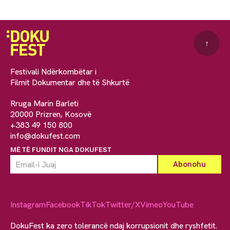
↑
Festivali Ndërkombëtar i
Filmit Dokumentar dhe të Shkurtë
Rruga Marin Barleti
20000 Prizren, Kosovë
+383 49 150 800
info@dokufest.com
MË TË FUNDIT NGA DOKUFEST
Instagram
Facebook
TikTok
Twitter/X
Vimeo
YouTube
DokuFest ka zero tolerancë ndaj korrupsionit dhe ryshfetit.