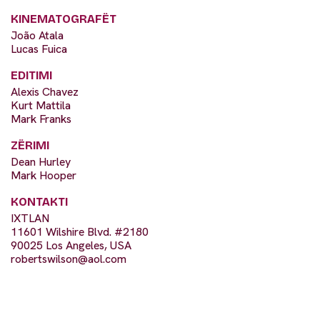
KINEMATOGRAFËT
João Atala
Lucas Fuica
EDITIMI
Alexis Chavez
Kurt Mattila
Mark Franks
ZËRIMI
Dean Hurley
Mark Hooper
KONTAKTI
IXTLAN
11601 Wilshire Blvd. #2180
90025 Los Angeles, USA
robertswilson@aol.com