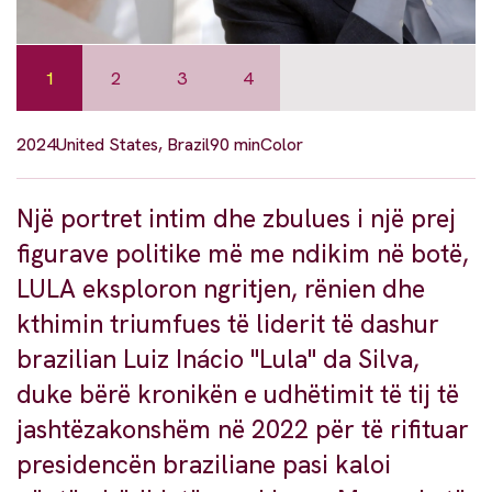
1
2
3
4
2024
United States, Brazil
90 min
Color
Një portret intim dhe zbulues i një prej
figurave politike më me ndikim në botë,
LULA eksploron ngritjen, rënien dhe
kthimin triumfues të liderit të dashur
brazilian Luiz Inácio "Lula" da Silva,
duke bërë kronikën e udhëtimit të tij të
jashtëzakonshëm në 2022 për të rifituar
presidencën braziliane pasi kaloi