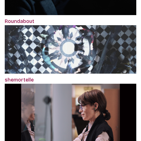
Roundabout
shemortelle