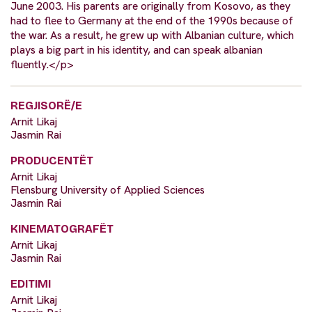
June 2003. His parents are originally from Kosovo, as they
had to flee to Germany at the end of the 1990s because of
the war. As a result, he grew up with Albanian culture, which
plays a big part in his identity, and can speak albanian
fluently.</p>
REGJISORË/E
Arnit Likaj
Jasmin Rai
PRODUCENTËT
Arnit Likaj
Flensburg University of Applied Sciences
Jasmin Rai
KINEMATOGRAFËT
Arnit Likaj
Jasmin Rai
EDITIMI
Arnit Likaj