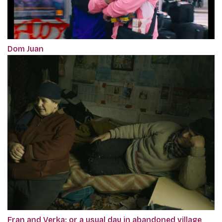
Dom Juan
Fran and Verka: or a usual day in abandoned village