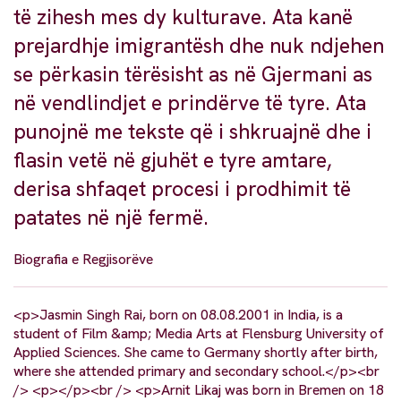
të zihesh mes dy kulturave. Ata kanë
prejardhje imigrantësh dhe nuk ndjehen
se përkasin tërësisht as në Gjermani as
në vendlindjet e prindërve të tyre. Ata
punojnë me tekste që i shkruajnë dhe i
flasin vetë në gjuhët e tyre amtare,
derisa shfaqet procesi i prodhimit të
patates në një fermë.
Biografia e Regjisorëve
<p>Jasmin Singh Rai, born on 08.08.2001 in India, is a
student of Film &amp; Media Arts at Flensburg University of
Applied Sciences. She came to Germany shortly after birth,
where she attended primary and secondary school.</p><br
/> <p></p><br /> <p>Arnit Likaj was born in Bremen on 18