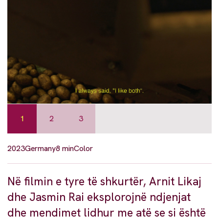
1
2
3
2023
Germany
8 min
Color
Në filmin e tyre të shkurtër, Arnit Likaj
dhe Jasmin Rai eksplorojnë ndjenjat
dhe mendimet lidhur me atë se si është