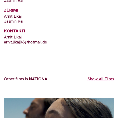
Jasmin Rai
ZËRIMI
Arnit Likaj
Jasmin Rai
KONTAKTI
Arnit Likaj
arnit.likaj03@hotmail.de
Other films in
NATIONAL
Show All Films