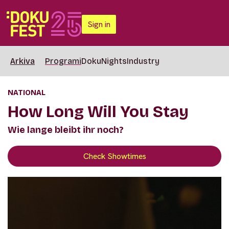
Sign in
Arkiva
Programi
DokuNights
Industry
NATIONAL
How Long Will You Stay
Wie lange bleibt ihr noch?
Check Showtimes