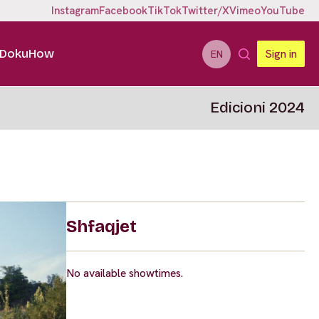
Instagram
Facebook
TikTok
Twitter/X
Vimeo
YouTube
DokuHow
Sign in
EN
Edicioni 2024
Shfaqjet
No available showtimes.