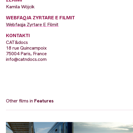
Kamila Wójcik
WEBFAQJA ZYRTARE E FILMIT
Webfaqja Zyrtare E Filmit
KONTAKTI
CAT&docs
18 rue Quincampoix
75004 Paris, France
info@catndocs.com
Other films in
Features