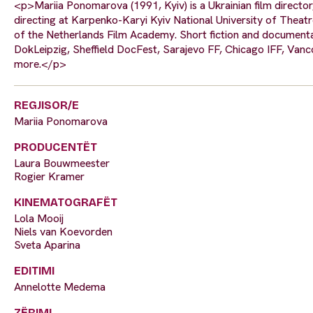
<p>Mariia Ponomarova (1991, Kyiv) is a Ukrainian film directo
directing at Karpenko-Karyi Kyiv National University of Thea
of the Netherlands Film Academy. Short fiction and documentar
DokLeipzig, Sheffield DocFest, Sarajevo FF, Chicago IFF, Vanc
more.</p>
REGJISOR/E
Mariia Ponomarova
PRODUCENTËT
Laura Bouwmeester
Rogier Kramer
KINEMATOGRAFËT
Lola Mooij
Niels van Koevorden
Sveta Aparina
EDITIMI
Annelotte Medema
ZËRIMI