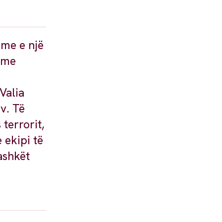
hme e një
n me
.
Valia
v. Të
terrorit,
 ekipi të
ashkët