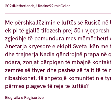
2024
Netherlands, Ukraine
92 min
Color
Me përshkallëzimin e luftës së Rusisë në 
ekipi të gjallë tifozesh prej 50+ vjeçares
zgjedhje të pamundura mes mëmëdheut dhe
Anëtarja kryesore e ekipit Sveta ikën me 
dhe trajnerja Nadia qëndrojnë prapa në 
ndara, zonjat përpiqen të mbajnë kontak
zemrës së thyer dhe peshës së fajit të të m
ribashkohet, të shpëtojë komunitetin e ty
përmes plagëve të reja të luftës?
Biografia e Regjisorëve