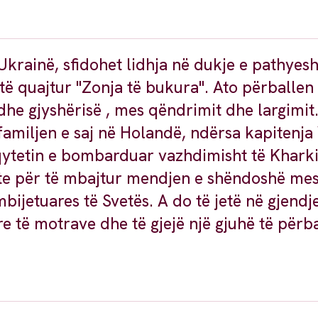
Ukrainë, sfidohet lidhja në dukje e pathyes
h të quajtur "Zonja të bukura". Ato përballe
 gjyshërisë , mes qëndrimit dhe largimit
familjen e saj në Holandë, ndërsa kapitenja 
qytetin e bombarduar vazhdimisht të Kharki
te për të mbajtur mendjen e shëndoshë mes 
bijetuares të Svetës. A do të jetë në gjendje
re të motrave dhe të gjejë një gjuhë të përb