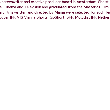
r, screenwriter and creative producer based in Amsterdam. She stu
tre, Cinema and Television and graduated from the Master of Fi
y films written and directed by Mariia were selected for such fes
ouver IFF, VIS Vienna Shorts, GoShort ISFF, Molodist IFF, Nethe