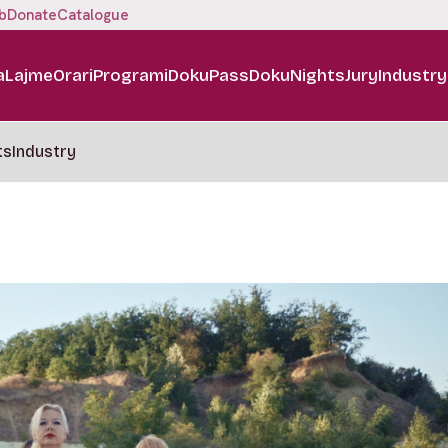
b
Donate
Catalogue
a
Lajme
Orari
Programi
DokuPass
DokuNights
Jury
Industry
ts
Industry