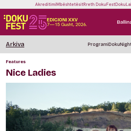
Akreditimi
Mbështetësit
Rreth DokuFest
DokuLa
EDICIONI XXV
Ballin
7—15 Gusht, 2026.
Arkiva
Programi
DokuNigh
Features
Nice Ladies