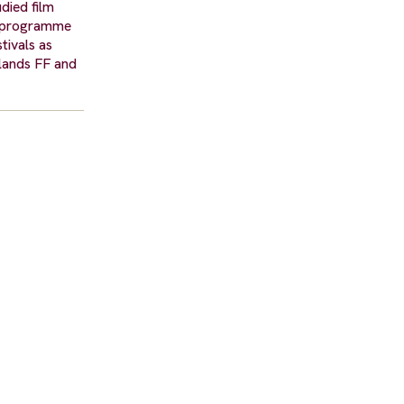
died film
lm programme
tivals as
rlands FF and