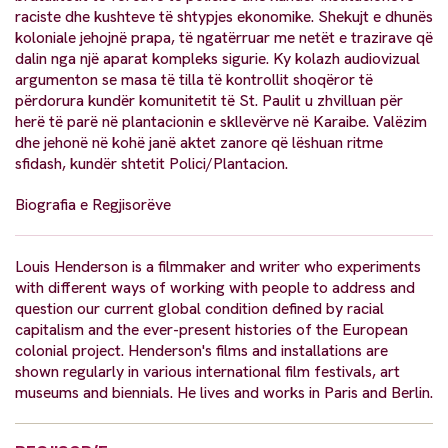
raciste dhe kushteve të shtypjes ekonomike. Shekujt e dhunës
koloniale jehojnë prapa, të ngatërruar me netët e trazirave që
dalin nga një aparat kompleks sigurie. Ky kolazh audiovizual
argumenton se masa të tilla të kontrollit shoqëror të
përdorura kundër komunitetit të St. Paulit u zhvilluan për
herë të parë në plantacionin e skllevërve në Karaibe. Valëzim
dhe jehonë në kohë janë aktet zanore që lëshuan ritme
sfidash, kundër shtetit Polici/Plantacion.
Biografia e Regjisorëve
Louis Henderson is a filmmaker and writer who experiments
with different ways of working with people to address and
question our current global condition defined by racial
capitalism and the ever-present histories of the European
colonial project. Henderson's films and installations are
shown regularly in various international film festivals, art
museums and biennials. He lives and works in Paris and Berlin.