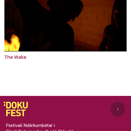
The Wake
↑
Festivali Ndërkombëtar i