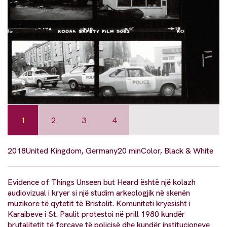
1
2
3
4
2018
United Kingdom, Germany
20 min
Color, Black & White
Evidence of Things Unseen but Heard është një kolazh
audiovizual i kryer si një studim arkeologjik në skenën
muzikore të qytetit të Bristolit. Komuniteti kryesisht i
Karaibeve i St. Paulit protestoi në prill 1980 kundër
brutalitetit të forcave të policisë dhe kundër institucioneve