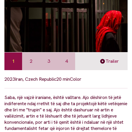
1
2
3
4
Trailer
2023
Iran, Czech Republic
20 min
Color
Saba, një vajzë iraniane, është valltare. Ajo dëshiron të jetë
indiferente ndaj rrethit të saj dhe ta projektojë këtë vetëqenie
dhe liri me "trupin" e saj. Ajo është dashuruar në artin e
vallëzimit, artin e të lëshuarit dhe të jetuarit larg lidhjeve
konvencionale, por arti i të qenit është i ndaluar në një shtet
fundamentalisht fetar që injoron të drejtat themelore të