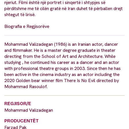
njeriut. Filmi është një portret i sinqertë i shtypjes së
përditshme me të cilën gratë në Iran duhet të përballen drejt
shtegut të lirisë.
Biografia e Regjisorëve
Mohammad Valizadegan (1986) is an Iranian actor, dancer
and filmmaker. He is a master degree graduate in theater
directing from the School of Art and Architecture. While
studying , he continued his career as a dancer and an actor
with professional theatre groups in 2003. Since then he has
been active in the cinema industry as an actor including the
2020 Golden bear winner film There Is No Evil directed by
Mohammad Rasoulof.
REGJISOR/E
Mohammad Valizadegan
PRODUCENTËT
Farzad Pak