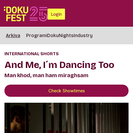
Login
Arkiva
Programi
DokuNights
Industry
INTERNATIONAL SHORTS
And Me, I´m Dancing Too
Man khod, man ham miraghsam
Check Showtimes