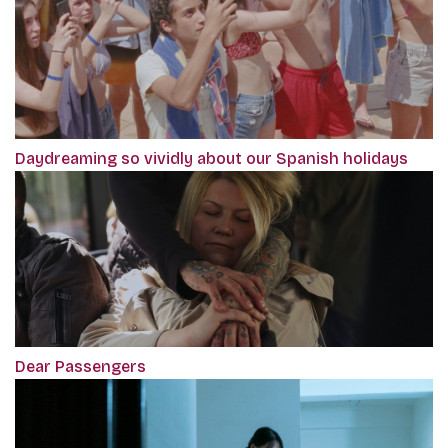
Daydreaming so vividly about our Spanish holidays
Dear Passengers