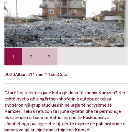
1
2
3
2023
Albania
11 min 14 sec
Color
Çfarë lloj turistësh janë këta që duan të shohin Kamzën? Kjo
është pyetja që e ngërthen shoferin e autobusit teksa
shoqëron një grup studiuesish në lagje të ndryshme të
Kamzës. Teksa refuzon ta njohë qytetin dhe të përmohojë
ekzistencën urbane të Bathores dhe të Paskuqanit, ai
sfidohet nga pasagjerët e tij: për të nxjerrë në pah historinë e
banorëve që krijojnë dhe jetojnë në Kamzë.