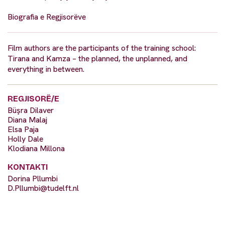
Biografia e Regjisorëve
Film authors are the participants of the training school:
Tirana and Kamza – the planned, the unplanned, and
everything in between.
REGJISORË/E
Büşra Dilaver
Diana Malaj
Elsa Paja
Holly Dale
Klodiana Millona
KONTAKTI
Dorina Pllumbi
D.Pllumbi@tudelft.nl