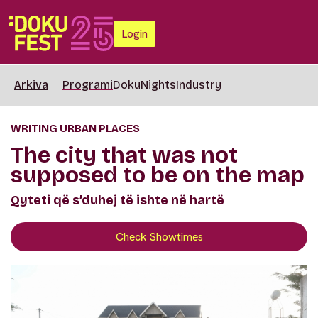
Login
Arkiva
Programi
DokuNights
Industry
WRITING URBAN PLACES
The city that was not
supposed to be on the map
Qyteti që s’duhej të ishte në hartë
Check Showtimes