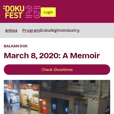
Login
Arkiva
Programi
DokuNights
Industry
BALKAN DOX
March 8, 2020: A Memoir
Check Showtimes