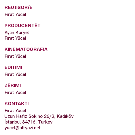
REGJISOR/E
Fırat Yücel
PRODUCENTËT
Aylin Kuryel
Fırat Yücel
KINEMATOGRAFIA
Fırat Yücel
EDITIMI
Fırat Yücel
ZËRIMI
Fırat Yücel
KONTAKTI
Fırat Yücel
Uzun Hafız Sok no 26/2, Kadıköy
İstanbul 34716, Turkey
yucel@altyazi.net