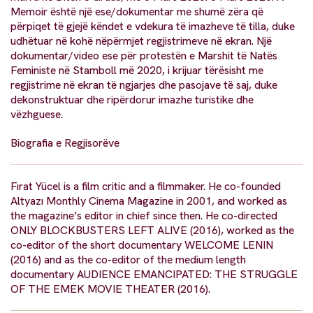
Memoir është një ese/dokumentar me shumë zëra që
përpiqet të gjejë këndet e vdekura të imazheve të tilla, duke
udhëtuar në kohë nëpërmjet regjistrimeve në ekran. Një
dokumentar/video ese për protestën e Marshit të Natës
Feministe në Stamboll më 2020, i krijuar tërësisht me
regjistrime në ekran të ngjarjes dhe pasojave të saj, duke
dekonstruktuar dhe ripërdorur imazhe turistike dhe
vëzhguese.
Biografia e Regjisorëve
Fırat Yücel is a film critic and a filmmaker. He co-founded
Altyazı Monthly Cinema Magazine in 2001, and worked as
the magazine’s editor in chief since then. He co-directed
ONLY BLOCKBUSTERS LEFT ALIVE (2016), worked as the
co-editor of the short documentary WELCOME LENIN
(2016) and as the co-editor of the medium length
documentary AUDIENCE EMANCIPATED: THE STRUGGLE
OF THE EMEK MOVIE THEATER (2016).