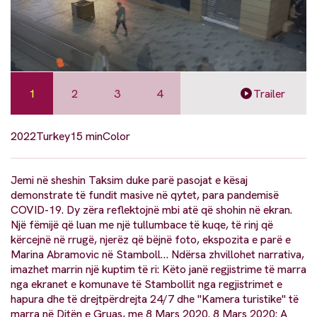
1
2
3
4
Trailer
2022
Turkey
15 min
Color
Jemi në sheshin Taksim duke parë pasojat e kësaj
demonstrate të fundit masive në qytet, para pandemisë
COVID-19. Dy zëra reflektojnë mbi atë që shohin në ekran.
Një fëmijë që luan me një tullumbace të kuqe, të rinj që
kërcejnë në rrugë, njerëz që bëjnë foto, ekspozita e parë e
Marina Abramovic në Stamboll… Ndërsa zhvillohet narrativa,
imazhet marrin një kuptim të ri: Këto janë regjistrime të marra
nga ekranet e komunave të Stambollit nga regjistrimet e
hapura dhe të drejtpërdrejta 24/7 dhe "Kamera turistike" të
marra në Ditën e Gruas, me 8 Mars 2020. 8 Mars 2020: A