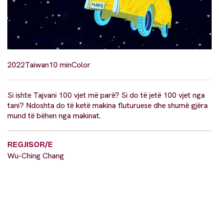
2022
Taiwan
10 min
Color
Si ishte Tajvani 100 vjet më parë? Si do të jetë 100 vjet nga
tani? Ndoshta do të ketë makina fluturuese dhe shumë gjëra
mund të bëhen nga makinat.
REGJISOR/E
Wu-Ching Chang