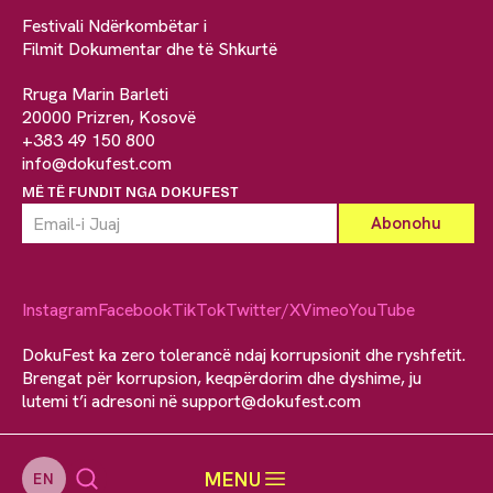
Festivali Ndërkombëtar i
Filmit Dokumentar dhe të Shkurtë
Rruga Marin Barleti
20000 Prizren, Kosovë
+383 49 150 800
info@dokufest.com
MË TË FUNDIT NGA DOKUFEST
Instagram
Facebook
TikTok
Twitter/X
Vimeo
YouTube
DokuFest ka zero tolerancë ndaj korrupsionit dhe ryshfetit.
Brengat për korrupsion, keqpërdorim dhe dyshime, ju
lutemi t’i adresoni në
support@dokufest.com
MENU
EN