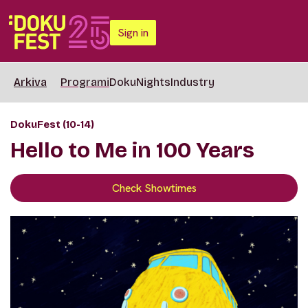
Sign in
Arkiva
Programi
DokuNights
Industry
DokuFest (10-14)
Hello to Me in 100 Years
Check Showtimes