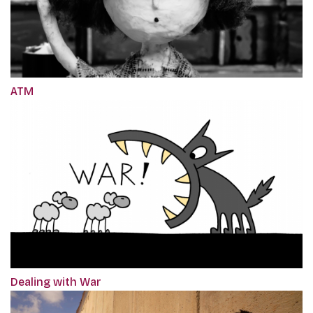
ATM
Dealing with War