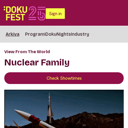
Sign in
Arkiva
Programi
DokuNights
Industry
View From The World
Nuclear Family
Check Showtimes