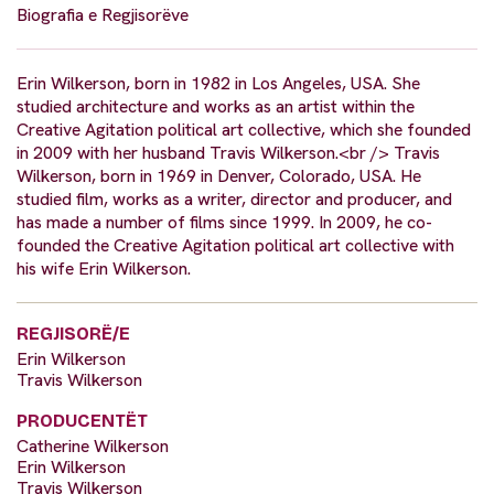
Biografia e Regjisorëve
Erin Wilkerson, born in 1982 in Los Angeles, USA. She
studied architecture and works as an artist within the
Creative Agitation political art collective, which she founded
in 2009 with her husband Travis Wilkerson.<br /> Travis
Wilkerson, born in 1969 in Denver, Colorado, USA. He
studied film, works as a writer, director and producer, and
has made a number of films since 1999. In 2009, he co-
founded the Creative Agitation political art collective with
his wife Erin Wilkerson.
REGJISORË/E
Erin Wilkerson
Travis Wilkerson
PRODUCENTËT
Catherine Wilkerson
Erin Wilkerson
Travis Wilkerson