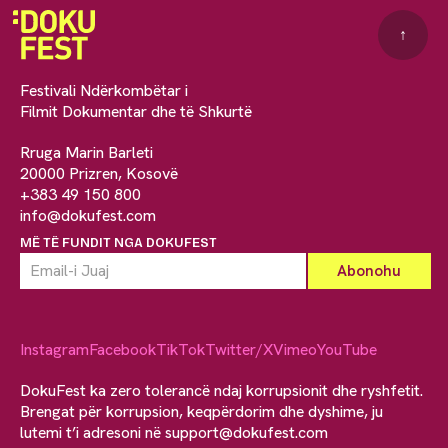
↑
Festivali Ndërkombëtar i
Filmit Dokumentar dhe të Shkurtë
Rruga Marin Barleti
20000 Prizren, Kosovë
+383 49 150 800
info@dokufest.com
MË TË FUNDIT NGA DOKUFEST
Instagram
Facebook
TikTok
Twitter/X
Vimeo
YouTube
DokuFest ka zero tolerancë ndaj korrupsionit dhe ryshfetit.
Brengat për korrupsion, keqpërdorim dhe dyshime, ju
lutemi t’i adresoni në
support@dokufest.com