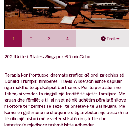
1
2
3
4
Trailer
2021
United States, Singapore
95 min
Color
Terapia konfrontuese kinematografike: që prej zgjedhjes së
Donald Trumpit, filmbërësi Travis Wilkerson është kapluar
nga makthe të apokalipsit bërthamor. Për tu përballur me
frikën, ai vendos ta ringjall një traditë të vjetër familjare. Me
gruan dhe fëmijët e tij, ai niset në një udhëtim përgjatë silove
raketore të “zemrës së zezë” të Shteteve të Bashkuara. Me
kamerën gjithmonë në shoqërinë e tij, ai zbulon një peizazh në
të cilin një histori më e vjetër shkatërrimi, lufte dhe
katastrofe mjedisore tashmë ishte gdhendur.