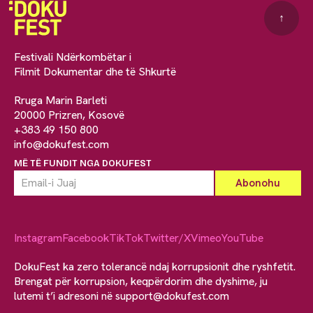
↑
Festivali Ndërkombëtar i
Filmit Dokumentar dhe të Shkurtë
Rruga Marin Barleti
20000 Prizren, Kosovë
+383 49 150 800
info@dokufest.com
MË TË FUNDIT NGA DOKUFEST
Instagram
Facebook
TikTok
Twitter/X
Vimeo
YouTube
DokuFest ka zero tolerancë ndaj korrupsionit dhe ryshfetit.
Brengat për korrupsion, keqpërdorim dhe dyshime, ju
lutemi t’i adresoni në
support@dokufest.com