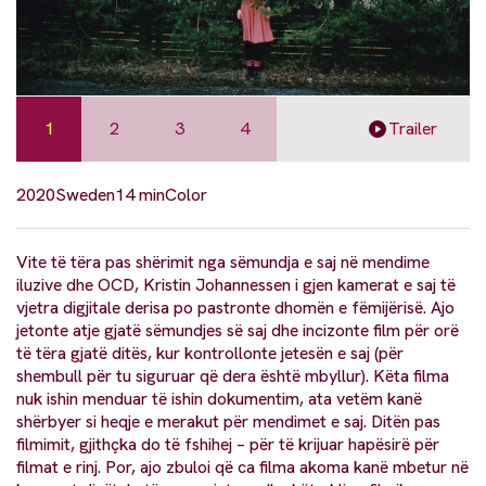
1
2
3
4
Trailer
2020
Sweden
14 min
Color
Vite të tëra pas shërimit nga sëmundja e saj në mendime
iluzive dhe OCD, Kristin Johannessen i gjen kamerat e saj të
vjetra digjitale derisa po pastronte dhomën e fëmijërisë. Ajo
jetonte atje gjatë sëmundjes së saj dhe incizonte film për orë
të tëra gjatë ditës, kur kontrollonte jetesën e saj (për
shembull për tu siguruar që dera është mbyllur). Këta filma
nuk ishin menduar të ishin dokumentim, ata vetëm kanë
shërbyer si heqje e merakut për mendimet e saj. Ditën pas
filmimit, gjithçka do të fshihej – për të krijuar hapësirë për
filmat e rinj. Por, ajo zbuloi që ca filma akoma kanë mbetur në