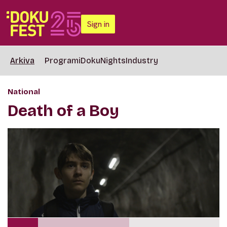
Sign in
Arkiva
Programi
DokuNights
Industry
National
Death of a Boy