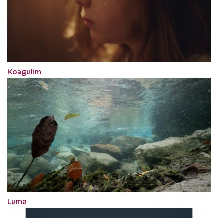
Koagulim
Luma