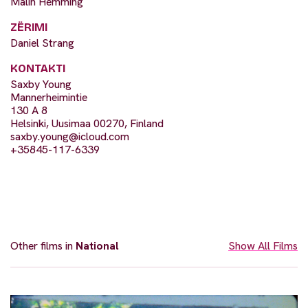
Malin Hemming
ZËRIMI
Daniel Strang
KONTAKTI
Saxby Young
Mannerheimintie
130 A 8
Helsinki, Uusimaa 00270, Finland
saxby.young@icloud.com
+35845-117-6339
Other films in
National
Show All Films