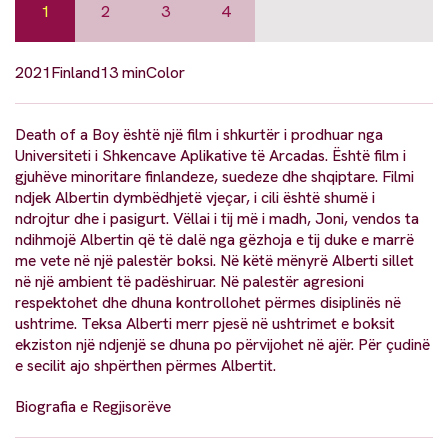
1
2
3
4
2021
Finland
13 min
Color
Death of a Boy është një film i shkurtër i prodhuar nga
Universiteti i Shkencave Aplikative të Arcadas. Është film i
gjuhëve minoritare finlandeze, suedeze dhe shqiptare. Filmi
ndjek Albertin dymbëdhjetë vjeçar, i cili është shumë i
ndrojtur dhe i pasigurt. Vëllai i tij më i madh, Joni, vendos ta
ndihmojë Albertin që të dalë nga gëzhoja e tij duke e marrë
me vete në një palestër boksi. Në këtë mënyrë Alberti sillet
në një ambient të padëshiruar. Në palestër agresioni
respektohet dhe dhuna kontrollohet përmes disiplinës në
ushtrime. Teksa Alberti merr pjesë në ushtrimet e boksit
ekziston një ndjenjë se dhuna po përvijohet në ajër. Për çudinë
e secilit ajo shpërthen përmes Albertit.
Biografia e Regjisorëve