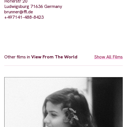
Hoferstr 20
Ludwigsburg 71636 Germany
brunner@ffl.de
+497141-488-8423
Other films in
View From The World
Show All Films