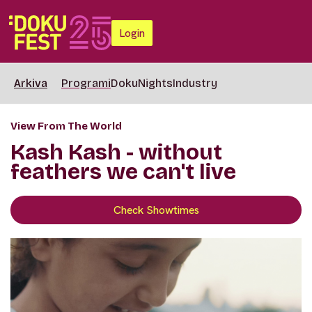
Login
Arkiva
Programi
DokuNights
Industry
View From The World
Kash Kash - without
feathers we can't live
Check Showtimes