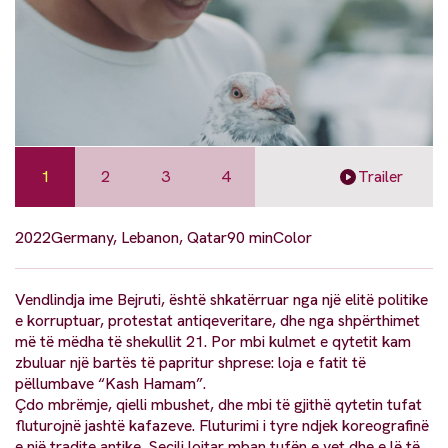
1
2
3
4
Trailer
2022
Germany, Lebanon, Qatar
90 min
Color
Vendlindja ime Bejruti, është shkatërruar nga një elitë politike
e korruptuar, protestat antiqeveritare, dhe nga shpërthimet
më të mëdha të shekullit 21. Por mbi kulmet e qytetit kam
zbuluar një bartës të papritur shprese: loja e fatit të
pëllumbave “Kash Hamam”.
Çdo mbrëmje, qielli mbushet, dhe mbi të gjithë qytetin tufat
fluturojnë jashtë kafazeve. Fluturimi i tyre ndjek koreografinë
e një tradite antike. Secili lojtar mban tufën e vet dhe e lë të