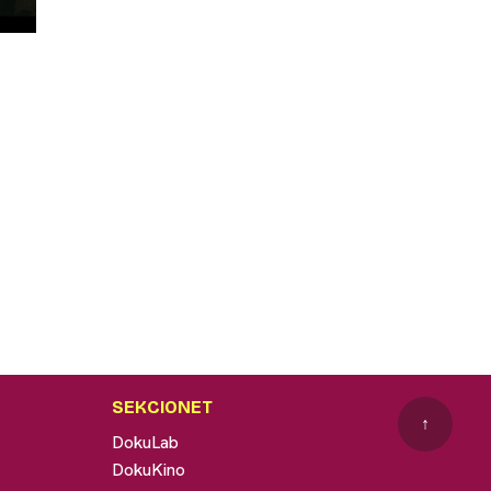
SEKCIONET
↑
DokuLab
DokuKino