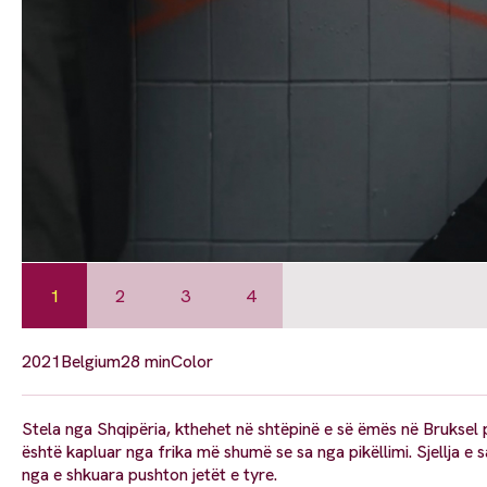
1
2
3
4
2021
Belgium
28 min
Color
Stela nga Shqipëria, kthehet në shtëpinë e së ëmës në Bruksel p
është kapluar nga frika më shumë se sa nga pikëllimi. Sjellja e
nga e shkuara pushton jetët e tyre.