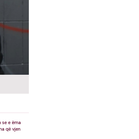
n se e ëma
ma që vjen