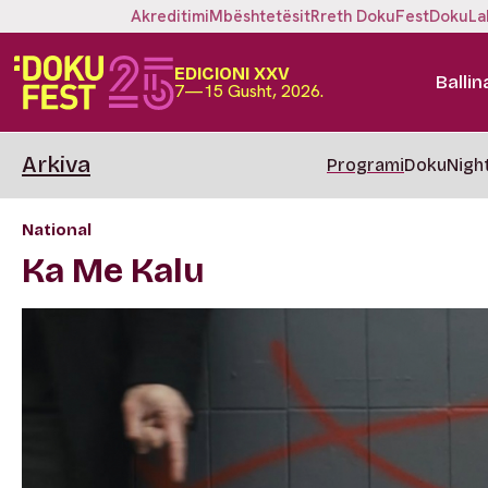
Akreditimi
Mbështetësit
Rreth DokuFest
DokuLa
EDICIONI XXV
Ballin
7—15 Gusht, 2026.
Arkiva
Programi
DokuNigh
National
Ka Me Kalu