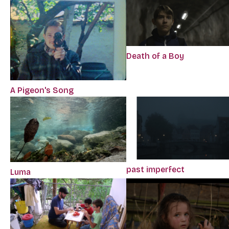
Death of a Boy
A Pigeon's Song
past imperfect
Luma