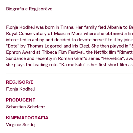
Biografia e Regjisorëve
Flonja Kodheli was born in Tirana. Her family fled Albania to B
Royal Conservatory of Music in Mons where she obtained a fi
interested in acting and decided to devote herself to it by joini
"Bota" by Thomas Logoreci and Iris Elezi. She then played in "S
Ephron Award at Tribeca Film Festival, the Netflix film "Rimetti
Sundance and recently in Romain Graf’s series "Helvetica", awa
she plays the leading role. "Ka me kalu" is her first short film as
REGJISOR/E
Flonja Kodheli
PRODUCENT
Sebastian Schelenz
KINEMATOGRAFIA
Virginie Surdej