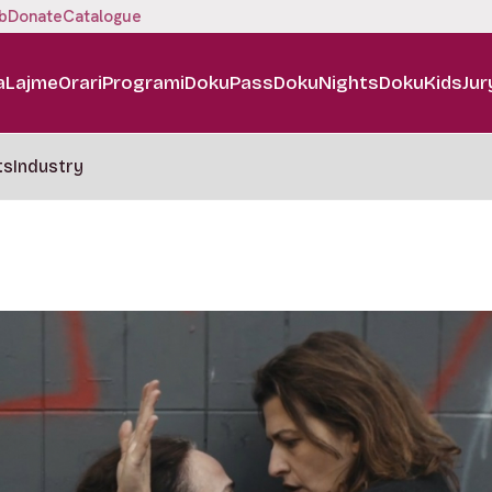
b
Donate
Catalogue
a
Lajme
Orari
Programi
DokuPass
DokuNights
DokuKids
Jur
ts
Industry