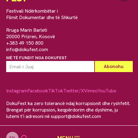
Festivali Ndërkombëtar i
Filmit Dokumentar dhe të Shkurtë
Rruga Marin Barleti
20000 Prizren, Kosovë
+383 49 150 800
info@dokufest.com
MË TË FUNDIT NGA DOKUFEST
Instagram
Facebook
TikTok
Twitter/X
Vimeo
YouTube
DokuFest ka zero tolerancë ndaj korrupsionit dhe ryshfetit.
Brengat për korrupsion, keqpërdorim dhe dyshime, ju
lutemi t’i adresoni në
support@dokufest.com