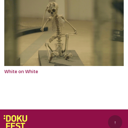
White on White
↑