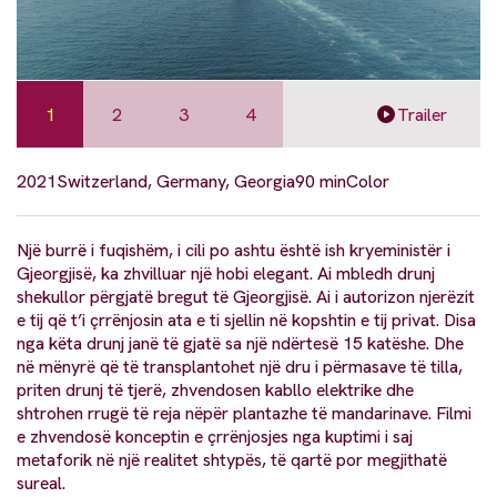
1
2
3
4
Trailer
2021
Switzerland, Germany, Georgia
90 min
Color
Një burrë i fuqishëm, i cili po ashtu është ish kryeministër i
Gjeorgjisë, ka zhvilluar një hobi elegant. Ai mbledh drunj
shekullor përgjatë bregut të Gjeorgjisë. Ai i autorizon njerëzit
e tij që t’i çrrënjosin ata e ti sjellin në kopshtin e tij privat. Disa
nga këta drunj janë të gjatë sa një ndërtesë 15 katëshe. Dhe
në mënyrë që të transplantohet një dru i përmasave të tilla,
priten drunj të tjerë, zhvendosen kabllo elektrike dhe
shtrohen rrugë të reja nëpër plantazhe të mandarinave. Filmi
e zhvendosë konceptin e çrrënjosjes nga kuptimi i saj
metaforik në një realitet shtypës, të qartë por megjithatë
sureal.