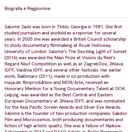
Biografia e Regjisorëve
Salomé Jashi was born in Tbilisi, Georgia in 1981. She first
studied journalism and worked as a reporter for several
years. In 2005 she was awarded a British Council scholarship
to study documentary filmmaking at Royal Holloway,
University of London. Salomé’s The Dazzling Light of Sunset
(2016) was awarded the Main Prize at Visions du Réel’s
Regard Neuf Competition as well as at ZagrebDox, Jihlava
IDFF, Valdivia IDFF, and several other festivals. Her earlier
work, Bakhmaro (2011), made in co-production with
ma.ja.de. filmproduktion and MDR/Arte, received an
Honorary Mention for a Young Documentary Talent at DOK
Leipzig, was awarded as the Best Central and Eastern
European Documentary at Jihlava IDFF, and was nominated
for the Asia Pacific Screen Awards and Silver Eye Awards.
Salomé is the founder of two production companies: Sakdoc
Film and Microcosmos, both producing documentaries and
fiction of high artistic quality. She was a fellow of Nipkow
Scholarship in 2017 and DAAD Artists-in-Berlin Program in