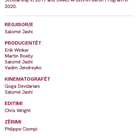
2020.
REGJISOR/E
Salomé Jashi
PRODUCENTËT
Erik Winker
Martin Roelly
Salomé Jashi
Vadim Jendreyko
KINEMATOGRAFËT
Goga Devdariani
Salomé Jashi
EDITIMI
Chris Wright
ZËRIMI
Philippe Ciompi