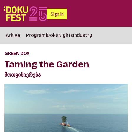
Sign in
Arkiva
Programi
DokuNights
Industry
GREEN DOX
Taming the Garden
მოთვინიერება