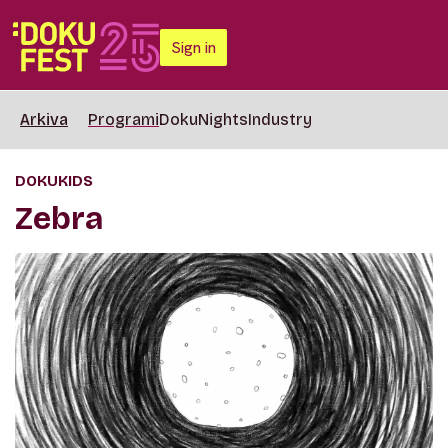
Sign in
Arkiva
Programi
DokuNights
Industry
DOKUKIDS
Zebra