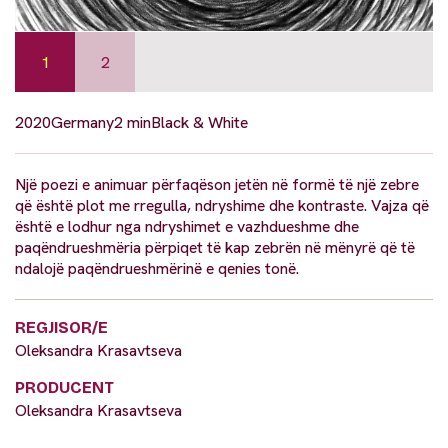
1
2
2020
Germany
2 min
Black & White
Një poezi e animuar përfaqëson jetën në formë të një zebre
që është plot me rregulla, ndryshime dhe kontraste. Vajza që
është e lodhur nga ndryshimet e vazhdueshme dhe
paqëndrueshmëria përpiqet të kap zebrën në mënyrë që të
ndalojë paqëndrueshmërinë e qenies tonë.
REGJISOR/E
Oleksandra Krasavtseva
PRODUCENT
Oleksandra Krasavtseva