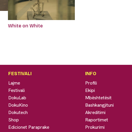
White on White
FESTIVALI
INFO
Lajme
Profili
Festivali
Ekipi
DokuLab
Mbështetësit
DokuKino
Bashkangjituni
Dokutech
Akreditimi
Shop
Raportimet
Edicionet Paraprake
Prokurimi