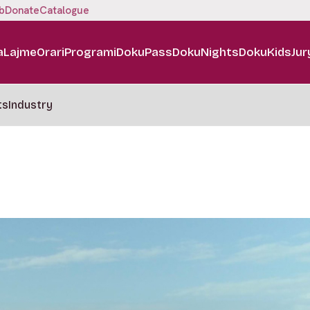
b
Donate
Catalogue
a
Lajme
Orari
Programi
DokuPass
DokuNights
DokuKids
Jur
ts
Industry