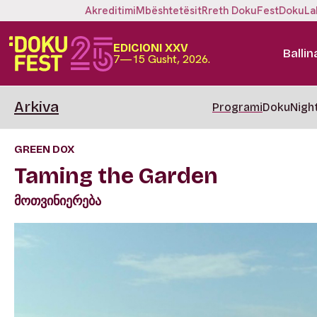
Akreditimi
Mbështetësit
Rreth DokuFest
DokuLa
EDICIONI XXV
Ballin
7—15 Gusht, 2026.
Arkiva
Programi
DokuNigh
GREEN DOX
Taming the Garden
მოთვინიერება