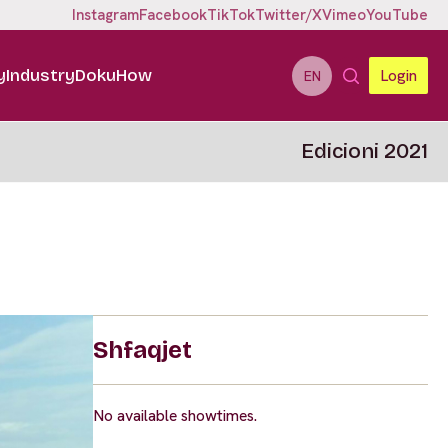
Instagram
Facebook
TikTok
Twitter/X
Vimeo
YouTube
y
Industry
DokuHow
Login
EN
Edicioni 2021
Shfaqjet
No available showtimes.