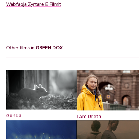
Webfaqja Zyrtare E Filmit
Other films in
GREEN DOX
Gunda
I Am Greta