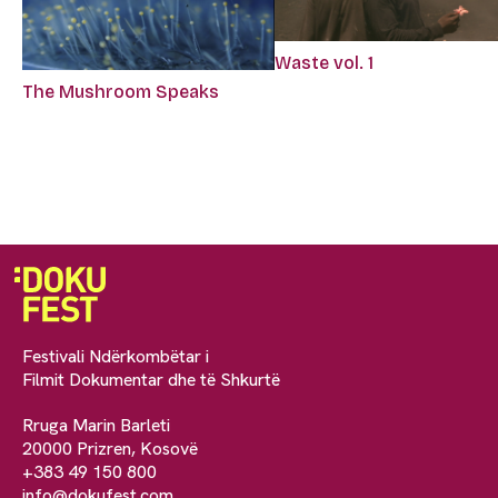
Waste vol. 1
The Mushroom Speaks
Festivali Ndërkombëtar i
Filmit Dokumentar dhe të Shkurtë
Rruga Marin Barleti
20000 Prizren, Kosovë
+383 49 150 800
info@dokufest.com