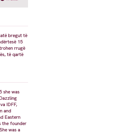
gjatë bregut të
ë ndërtesë 15
htrohen rrugë
ës, të qartë
05 she was
Dazzling
ava IDFF,
on and
nd Eastern
s the founder
 She was a