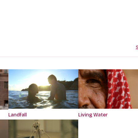
S
Landfall
Living Water