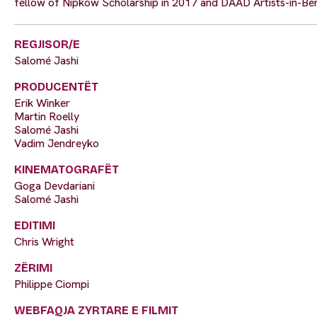
fellow of Nipkow Scholarship in 2017 and DAAD Artists-in-Ber
REGJISOR/E
Salomé Jashi
PRODUCENTËT
Erik Winker
Martin Roelly
Salomé Jashi
Vadim Jendreyko
KINEMATOGRAFËT
Goga Devdariani
Salomé Jashi
EDITIMI
Chris Wright
ZËRIMI
Philippe Ciompi
WEBFAQJA ZYRTARE E FILMIT