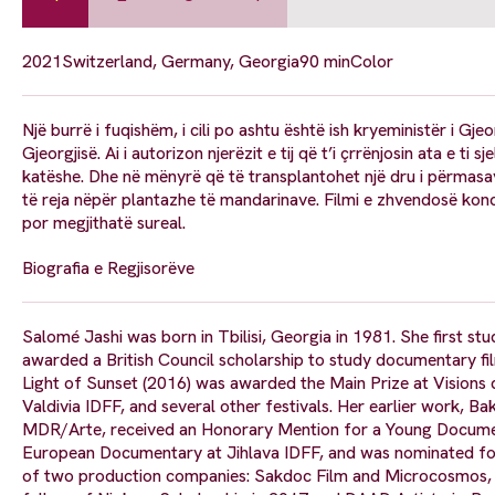
2021
Switzerland, Germany, Georgia
90 min
Color
Një burrë i fuqishëm, i cili po ashtu është ish kryeministër i Gje
Gjeorgjisë. Ai i autorizon njerëzit e tij që t’i çrrënjosin ata e ti 
katëshe. Dhe në mënyrë që të transplantohet një dru i përmasave
të reja nëpër plantazhe të mandarinave. Filmi e zhvendosë koncep
por megjithatë sureal.
Biografia e Regjisorëve
Salomé Jashi was born in Tbilisi, Georgia in 1981. She first st
awarded a British Council scholarship to study documentary f
Light of Sunset (2016) was awarded the Main Prize at Visions 
Valdivia IDFF, and several other festivals. Her earlier work, 
MDR/Arte, received an Honorary Mention for a Young Documen
European Documentary at Jihlava IDFF, and was nominated for
of two production companies: Sakdoc Film and Microcosmos, bo