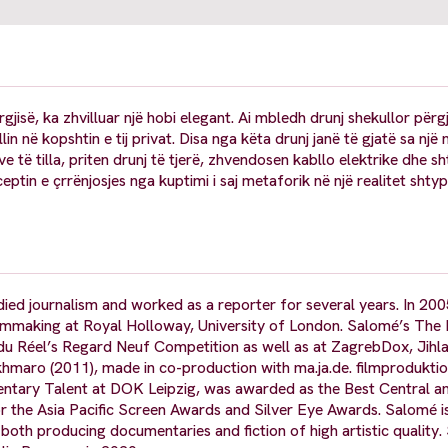
orgjisë, ka zhvilluar një hobi elegant. Ai mbledh drunj shekullor për
sjellin në kopshtin e tij privat. Disa nga këta drunj janë të gjatë sa nj
 të tilla, priten drunj të tjerë, zhvendosen kabllo elektrike dhe s
tin e çrrënjosjes nga kuptimi i saj metaforik në një realitet shtyp
udied journalism and worked as a reporter for several years. In 20
ilmmaking at Royal Holloway, University of London. Salomé’s The 
du Réel’s Regard Neuf Competition as well as at ZagrebDox, Jihl
Bakhmaro (2011), made in co-production with ma.ja.de. filmprodukti
tary Talent at DOK Leipzig, was awarded as the Best Central a
 the Asia Pacific Screen Awards and Silver Eye Awards. Salomé i
th producing documentaries and fiction of high artistic quality.