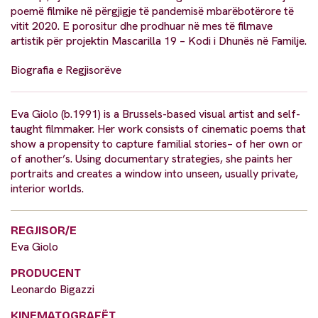
poemë filmike në përgjigje të pandemisë mbarëbotërore të
vitit 2020. E porositur dhe prodhuar në mes të filmave
artistik për projektin Mascarilla 19 – Kodi i Dhunës në Familje.
Biografia e Regjisorëve
Eva Giolo (b.1991) is a Brussels-based visual artist and self-
taught filmmaker. Her work consists of cinematic poems that
show a propensity to capture familial stories– of her own or
of another’s. Using documentary strategies, she paints her
portraits and creates a window into unseen, usually private,
interior worlds.
REGJISOR/E
Eva Giolo
PRODUCENT
Leonardo Bigazzi
KINEMATOGRAFËT