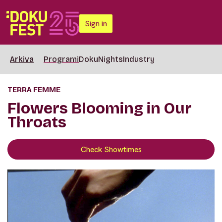
Sign in
Arkiva
Programi
DokuNights
Industry
TERRA FEMME
Flowers Blooming in Our
Throats
Check Showtimes