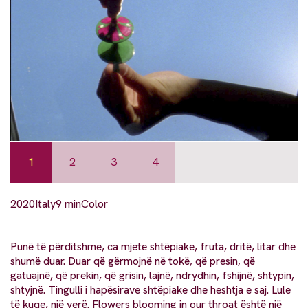
1
2
3
4
2020
Italy
9 min
Color
Punë të përditshme, ca mjete shtëpiake, fruta, dritë, litar dhe
shumë duar. Duar që gërmojnë në tokë, që presin, që
gatuajnë, që prekin, që grisin, lajnë, ndrydhin, fshijnë, shtypin,
shtyjnë. Tingulli i hapësirave shtëpiake dhe heshtja e saj. Lule
të kuqe, një verë. Flowers blooming in our throat është një