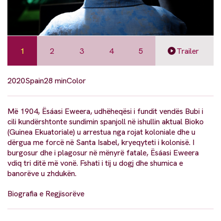
1
2
3
4
5
Trailer
2020
Spain
28 min
Color
Më 1904, Ësáasi Eweera, udhëheqësi i fundit vendës Bubi i
cili kundërshtonte sundimin spanjoll në ishullin aktual Bioko
(Guinea Ekuatoriale) u arrestua nga rojat koloniale dhe u
dërgua me forcë në Santa Isabel, kryeqyteti i kolonisë. I
burgosur dhe i plagosur në mënyrë fatale, Ësáasi Eweera
vdiq tri ditë më vonë. Fshati i tij u dogj dhe shumica e
banorëve u zhdukën.
Biografia e Regjisorëve