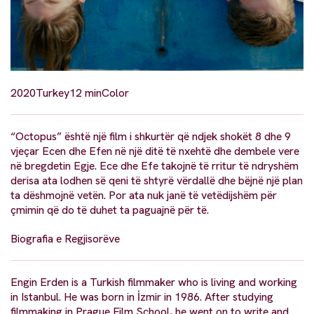
2020
Turkey
12 min
Color
“Octopus” është një film i shkurtër që ndjek shokët 8 dhe 9
vjeçar Ecen dhe Efen në një ditë të nxehtë dhe dembele vere
në bregdetin Egje. Ece dhe Efe takojnë të rritur të ndryshëm
derisa ata lodhen së qeni të shtyrë vërdallë dhe bëjnë një plan
ta dëshmojnë vetën. Por ata nuk janë të vetëdijshëm për
çmimin që do të duhet ta paguajnë për të.
Biografia e Regjisorëve
Engin Erden is a Turkish filmmaker who is living and working
in Istanbul. He was born in İzmir in 1986. After studying
filmmaking in Prague Film School, he went on to write and