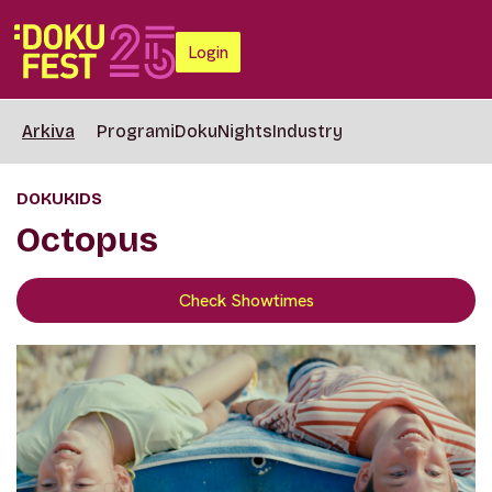
Login
Arkiva
Programi
DokuNights
Industry
DOKUKIDS
Octopus
Check Showtimes