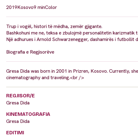
2019
Kosovo
9 min
Color
Trup i vogël, histori të mëdha, zemër gjigante.
Bashkohuni me ne, teksa e zbulojmë personalitetin karizmatik të
Një adhurues i Arnold Schwarzenegger, dashamirës i futbollit d
Biografia e Regjisorëve
Gresa Dida was born in 2001 in Prizren, Kosovo. Currently, sh
cinematography and traveling.<br />
REGJISOR/E
Gresa Dida
KINEMATOGRAFIA
Gresa Dida
EDITIMI