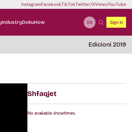
Instagram
Facebook
TikTok
Twitter/X
Vimeo
YouTube
y
Industry
DokuHow
Sign in
EN
Edicioni 2019
Shfaqjet
No available showtimes.