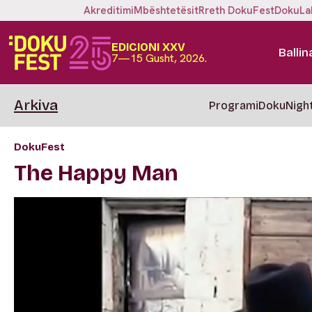
Akreditimi
Mbështetësit
Rreth DokuFest
DokuLa
EDICIONI XXV
Ballin
7—15 Gusht, 2026.
Arkiva
Programi
DokuNigh
DokuFest
The Happy Man