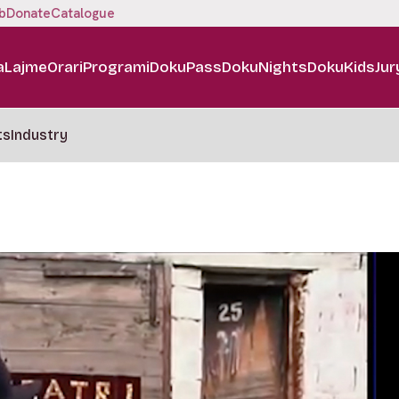
b
Donate
Catalogue
a
Lajme
Orari
Programi
DokuPass
DokuNights
DokuKids
Jur
ts
Industry