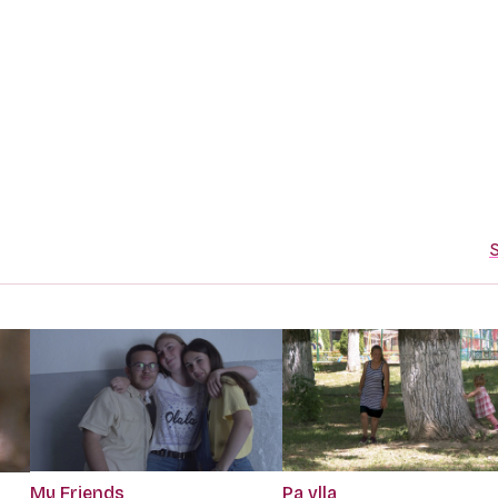
S
My Friends
Pa vlla