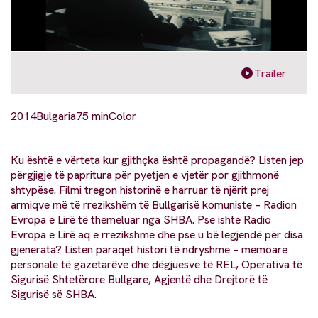
Trailer
2014
Bulgaria
75 min
Color
Ku është e vërteta kur gjithçka është propagandë? Listen jep
përgjigje të papritura për pyetjen e vjetër por gjithmonë
shtypëse. Filmi tregon historinë e harruar të njërit prej
armiqve më të rrezikshëm të Bullgarisë komuniste – Radion
Evropa e Lirë të themeluar nga SHBA. Pse ishte Radio
Evropa e Lirë aq e rrezikshme dhe pse u bë legjendë për disa
gjenerata? Listen paraqet histori të ndryshme – memoare
personale të gazetarëve dhe dëgjuesve të REL, Operativa të
Sigurisë Shtetërore Bullgare, Agjentë dhe Drejtorë të
Sigurisë së SHBA.