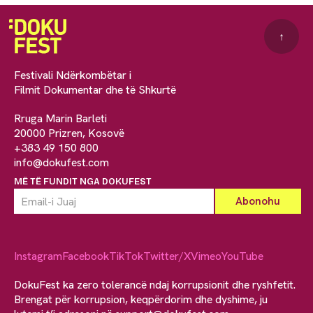
↑
Festivali Ndërkombëtar i
Filmit Dokumentar dhe të Shkurtë
Rruga Marin Barleti
20000 Prizren, Kosovë
+383 49 150 800
info@dokufest.com
MË TË FUNDIT NGA DOKUFEST
Instagram
Facebook
TikTok
Twitter/X
Vimeo
YouTube
DokuFest ka zero tolerancë ndaj korrupsionit dhe ryshfetit.
Brengat për korrupsion, keqpërdorim dhe dyshime, ju