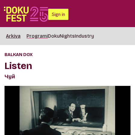
Sign in
Arkiva
Programi
DokuNights
Industry
BALKAN DOX
Listen
Чyй