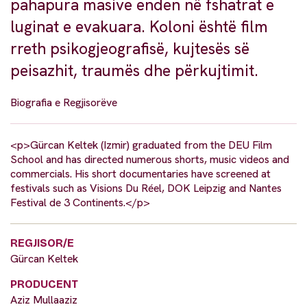
pahapura masive enden në fshatrat e
luginat e evakuara. Koloni është film
rreth psikogjeografisë, kujtesës së
peisazhit, traumës dhe përkujtimit.
Biografia e Regjisorëve
<p>Gürcan Keltek (Izmir) graduated from the DEU Film
School and has directed numerous shorts, music videos and
commercials. His short documentaries have screened at
festivals such as Visions Du Réel, DOK Leipzig and Nantes
Festival de 3 Continents.</p>
REGJISOR/E
Gürcan Keltek
PRODUCENT
Aziz Mullaaziz