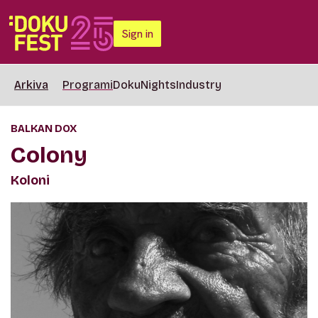
Sign in
Arkiva
Programi
DokuNights
Industry
BALKAN DOX
Colony
Koloni