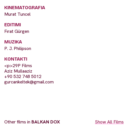
KINEMATOGRAFIA
Murat Tuncel
EDITIMI
Fırat Gürgen
MUZIKA
P. J. Philipson
KONTAKTI
<p>29P Films
Aziz Mullaaziz
+90 532 748 5012
gurcankeltek@gmail.com
Other films in
BALKAN DOX
Show All Films