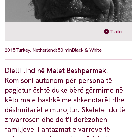
Trailer
2015
Turkey, Netherlands
50 min
Black & White
Dielli lind në Malet Beshparmak.
Komisoni autonom për persona të
pagjetur është duke bërë gërmime në
këto male bashkë me shkenctarët dhe
dëshmitarët e mbrojtur. Skeletet do të
zhvarrosen dhe do t’i dorëzohen
familjeve. Fantazmat e varreve të