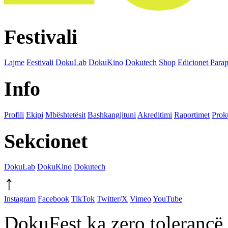
Festivali
Lajme
Festivali
DokuLab
DokuKino
Dokutech
Shop
Edicionet Para
Info
Profili
Ekipi
Mbështetësit
Bashkangjituni
Akreditimi
Raportimet
Prok
Sekcionet
DokuLab
DokuKino
Dokutech
↑
Instagram
Facebook
TikTok
Twitter/X
Vimeo
YouTube
DokuFest ka zero tolerancë 